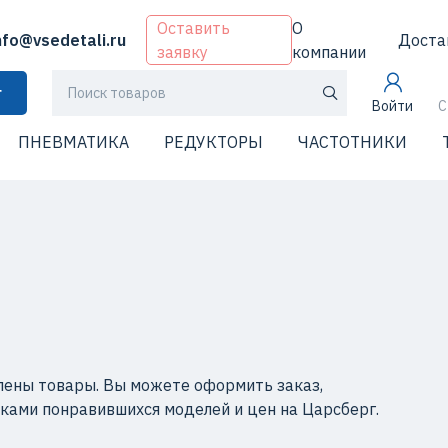
Оставить
О
nfo@vsedetali.ru
Доста
заявку
компании
г
Войти
С
ПНЕВМАТИКА
РЕДУКТОРЫ
ЧАСТОТНИКИ
лены товары. Вы можете оформить заказ,
иками понравившихся моделей и цен на Царсберг.