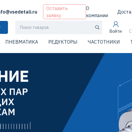
Оставить
О
nfo@vsedetali.ru
Доста
заявку
компании
г
Войти
С
ПНЕВМАТИКА
РЕДУКТОРЫ
ЧАСТОТНИКИ