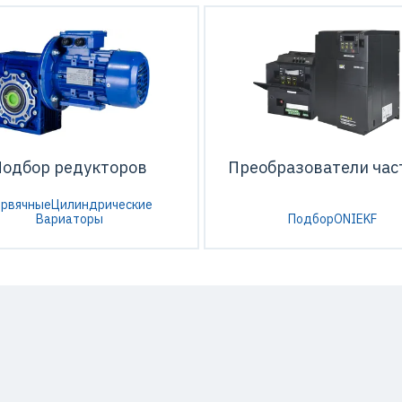
Подбор редукторов
Преобразователи час
ервячные
Цилиндрические
Вариаторы
Подбор
ONI
EKF