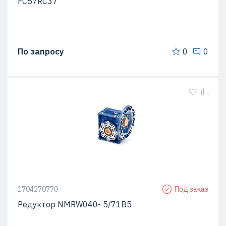
FC57RC37
По запросу
0
0
1704270770
Под заказ
Редуктор NMRW040- 5/71B5