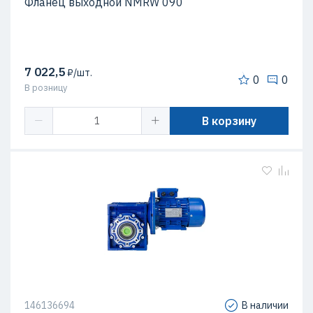
Фланец выходной NMRW 090
7 022,5
₽/шт.
0
0
В розницу
В корзину
146136694
В наличии