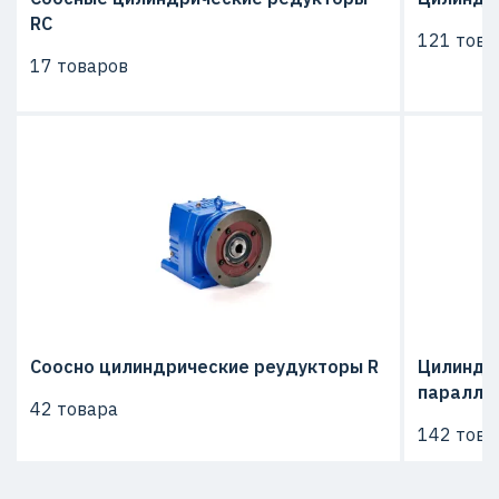
RC
121 това
17 товаров
Соосно цилиндрические реудукторы R
Цилиндр
паралле
42 товара
142 това