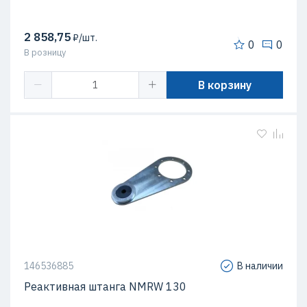
2 858,75
₽/шт.
0
0
В розницу
В корзину
146536885
В наличии
Реактивная штанга NMRW 130