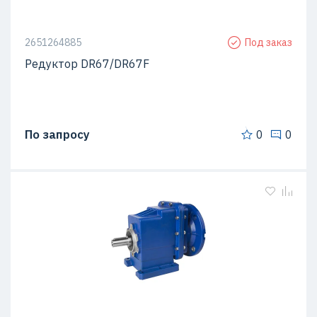
2651264885
Под заказ
Редуктор DR67/DR67F
По запросу
0
0