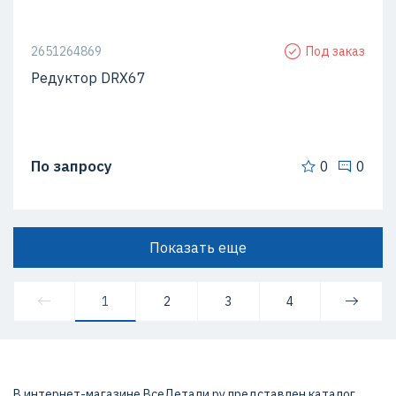
2651264869
Под заказ
Редуктор DRX67
По запросу
0
0
Показать еще
1
2
3
4
В интернет-магазине ВсеДетали.ру представлен каталог