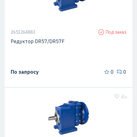
2651264883
Под заказ
Редуктор DR57/DR57F
По запросу
0
0