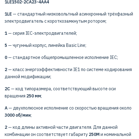
1LE1502-2CA23-4AA4
1LE
— стандартный низковольтный асинхронный трёхфазный
электродвигатель с короткозамкнутым ротором;
1
— серия IEC-электродвигателей;
5
— чугунный корпус, линейка Basic Line;
0
— стандартное общепромышленное исполнение IEC;
2
— класс энергоэффективности IE1 по системе кодирования
данной модификации;
2C
— код типоразмера, соответствующий высоте оси
вращения
250 мм
;
A
— двухполюсное исполнение со скоростью вращения около
3000 об/мин
;
2
— код длины активной части двигателя. Для данной
комбинации он соответствует габариту
250M
и номинальной