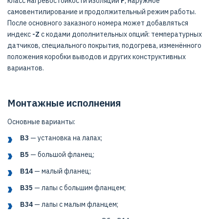
класс нагревостойкости изоляции
F
, наружное
самовентилирование и продолжительный режим работы.
После основного заказного номера может добавляться
индекс
-Z
с кодами дополнительных опций: температурных
датчиков, специального покрытия, подогрева, изменённого
положения коробки выводов и других конструктивных
вариантов.
Монтажные исполнения
Основные варианты:
B3
— установка на лапах;
B5
— большой фланец;
B14
— малый фланец;
B35
— лапы с большим фланцем;
B34
— лапы с малым фланцем;