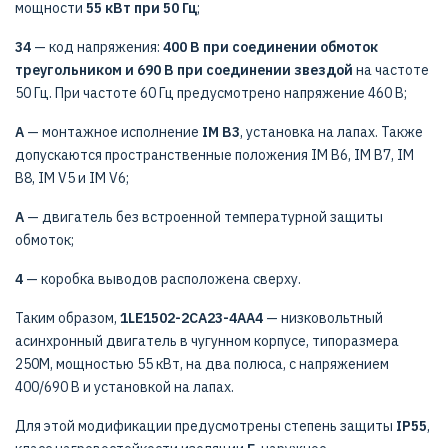
мощности
55 кВт при 50 Гц
;
34
— код напряжения:
400 В при соединении обмоток
треугольником и 690 В при соединении звездой
на частоте
50 Гц. При частоте 60 Гц предусмотрено напряжение 460 В;
A
— монтажное исполнение
IM B3
, установка на лапах. Также
допускаются пространственные положения IM B6, IM B7, IM
B8, IM V5 и IM V6;
A
— двигатель без встроенной температурной защиты
обмоток;
4
— коробка выводов расположена сверху.
Таким образом,
1LE1502-2CA23-4AA4
— низковольтный
асинхронный двигатель в чугунном корпусе, типоразмера
250M, мощностью 55 кВт, на два полюса, с напряжением
400/690 В и установкой на лапах.
Для этой модификации предусмотрены степень защиты
IP55
,