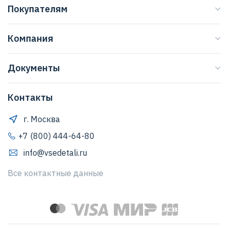
Покупателям
Каталог
Компания
Бренды
О нас
Доставка
Документы
Журнал
Способы оплаты
Договор оферты
Регионы
Клиентская поддержка
Контакты
Правила обработки персональных данных
Договор оферты
Как оформить заказ
Положение о защите персональных данных
г. Москва
Обратная связь
Согласие Пользователя на обработку персональных
+7 (800) 444-64-80
данных
info@vsedetali.ru
Политика конфиденциальности
Все контактные данные