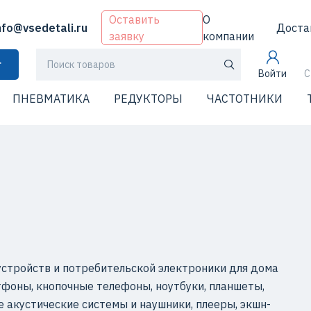
Оставить
О
nfo@vsedetali.ru
Доста
заявку
компании
г
Войти
С
ПНЕВМАТИКА
РЕДУКТОРЫ
ЧАСТОТНИКИ
стройств и потребительской электроники для дома
тфоны, кнопочные телефоны, ноутбуки, планшеты,
 акустические системы и наушники, плееры, экшн-