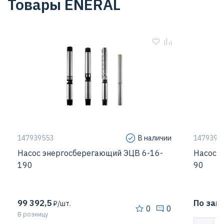
Товары ENERAL
147939553
В наличии
1479395
Насос энергосберегающий ЭЦВ 6-16-
Насос 
190
90
99 392,5
По зап
₽/шт.
0
0
В розницу