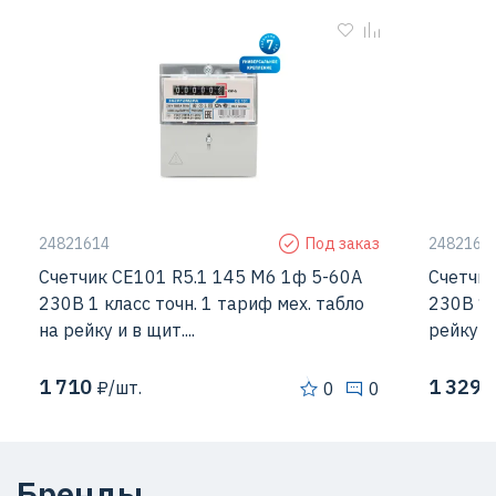
24821614
Под заказ
2482161
Счетчик CE101 R5.1 145 М6 1ф 5-60А
Счетчик
230В 1 класс точн. 1 тариф мех. табло
230В 1 
на рейку и в щит....
рейку и 
1 710
1 329,
₽/шт.
0
0
Бренды