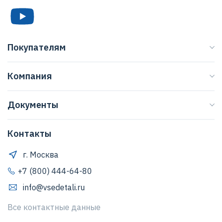
Покупателям
Каталог
Компания
Бренды
О нас
Доставка
Документы
Журнал
Способы оплаты
Договор оферты
Регионы
Клиентская поддержка
Контакты
Правила обработки персональных данных
Договор оферты
Как оформить заказ
Положение о защите персональных данных
г. Москва
Обратная связь
Согласие Пользователя на обработку персональных
+7 (800) 444-64-80
данных
info@vsedetali.ru
Политика конфиденциальности
Все контактные данные