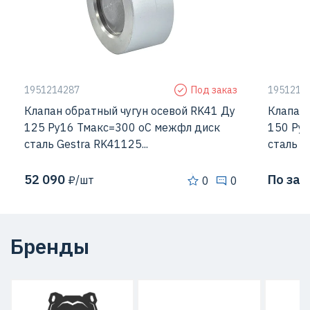
1951214287
Под заказ
1951214
Клапан обратный чугун осевой RK41 Ду
Клапан 
125 Ру16 Тмакс=300 оС межфл диск
150 Ру
сталь Gestra RK41125...
сталь G
52 090
По зап
₽/шт
0
0
Бренды