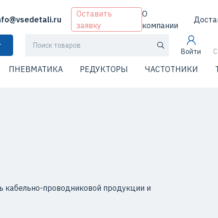
Оставить
О
nfo@vsedetali.ru
Доста
заявку
компании
г
Войти
С
ПНЕВМАТИКА
РЕДУКТОРЫ
ЧАСТОТНИКИ
ь кабельно-проводниковой продукции и