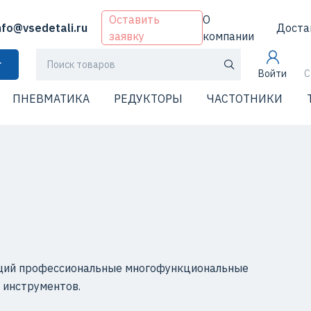
Оставить
О
nfo@vsedetali.ru
Доста
заявку
компании
г
Войти
С
ПНЕВМАТИКА
РЕДУКТОРЫ
ЧАСТОТНИКИ
ющий профессиональные многофункциональные
 инструментов.