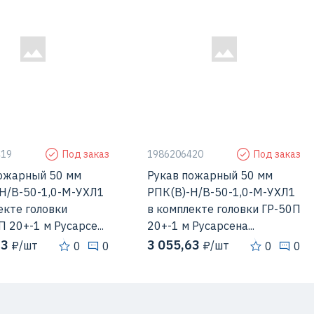
419
Под заказ
1986206420
Под заказ
ожарный 50 мм
Рукав пожарный 50 мм
Н/В-50-1,0-М-УХЛ1
РПК(В)-Н/В-50-1,0-М-УХЛ1
екте головки
в комплекте головки ГР-50П
 20+-1 м Русарсе...
20+-1 м Русарсена...
63
3 055,63
₽/шт
₽/шт
0
0
0
0