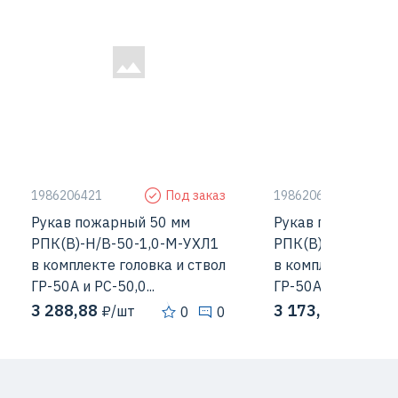
1986206421
Под заказ
1986206422
Рукав пожарный 50 мм
Рукав пожарный 
РПК(В)-Н/В-50-1,0-М-УХЛ1
РПК(В)-Н/В-50-1
в комплекте головка и ствол
в комплекте голов
ГР-50А и РС-50,0...
ГР-50А-П и РС-50..
3 288,88
3 173,13
₽/шт
₽/шт
0
0