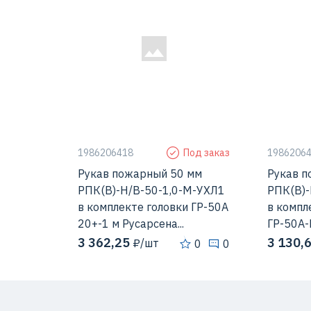
1986206418
Под заказ
1986206
Рукав пожарный 50 мм
Рукав п
РПК(В)-Н/В-50-1,0-М-УХЛ1
РПК(В)-
в комплекте головки ГР-50А
в компл
20+-1 м Русарсена...
ГР-50А-П
3 362,25
3 130,
₽/шт
0
0