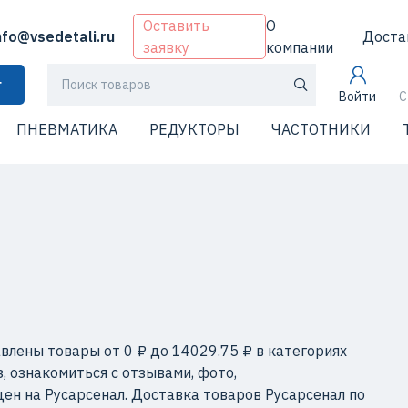
Оставить
О
nfo@vsedetali.ru
Доста
заявку
компании
г
Войти
С
ПНЕВМАТИКА
РЕДУКТОРЫ
ЧАСТОТНИКИ
влены товары от 0 ₽ до 14029.75 ₽ в категориях
 ознакомиться с отзывами, фото,
ен на Русарсенал. Доставка товаров Русарсенал по