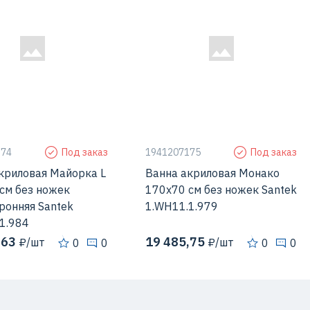
174
Под заказ
1941207175
Под заказ
криловая Майорка L
Ванна акриловая Монако
см без ножек
170х70 см без ножек Santek
ронняя Santek
1.WH11.1.979
1.984
,63
19 485,75
₽/шт
₽/шт
0
0
0
0