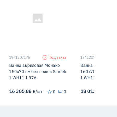
1941207176
Под заказ
1941207177
Ванна акриловая Монако
Ванна акриловая
150х70 см без ножек Santek
160х70 см без но
1.WH11.1.976
1.WH11.1.977
16 305,88
18 013,25
₽/шт
₽/шт
0
0