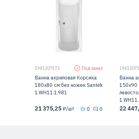
1941207173
Под заказ
1941207
Ванна акриловая Корсика
Ванна а
180х80 см без ножек Santek
150х90 
1.WH11.1.981
левосто
1.WH11.
21 375,25
22 447
₽/шт
0
0