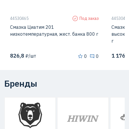
44530465
Под заказ
4453048
Смазка Циатим 201
Смазка
низкотемпературная, жест. банка 800 г
высокот
г
826,8
1 176,
₽/шт
0
0
Бренды