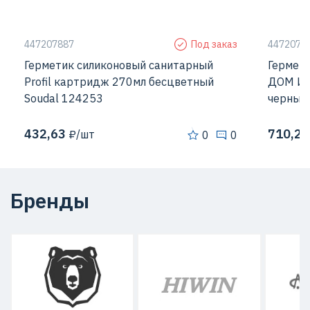
447207887
Под заказ
4472078
Герметик силиконовый санитарный
Гермет
Profil картридж 270мл бесцветный
ДОМ И 
Soudal 124253
черный 
432,63
710,25
₽/шт
0
0
Бренды