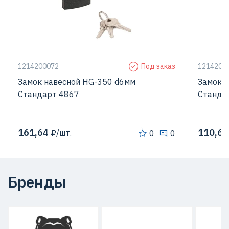
1214200072
Под заказ
1214200
Замок навесной HG-350 d6мм
Замок в
Стандарт 4867
Станда
161,64
110,63
₽/шт.
0
0
Бренды