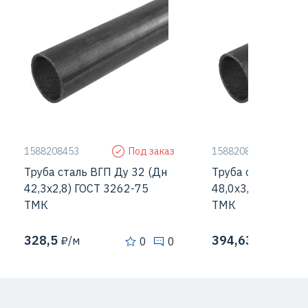
Страна
Россия
Страна
Толщина стенки
2,8 мм
Толщина стенки
Диаметр наружный
42,3 мм
Диаметр наружный
1588208453
Под заказ
1588208454
Труба сталь ВГП Ду 32 (Дн
Труба сталь ВГП 
42,3х2,8) ГОСТ 3262-75
48,0х3,0) ГОСТ 32
ТМК
ТМК
328,5
394,63
₽/м
₽/м
0
0