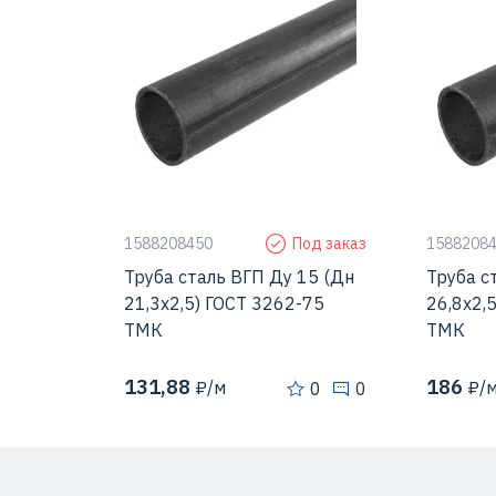
Страна
Россия
Страна
Толщина стенки
2,5 мм
Толщина 
Диаметр наружный
21,3 мм
Диаметр
1588208450
Под заказ
1588208
Труба сталь ВГП Ду 15 (Дн
Труба с
21,3х2,5) ГОСТ 3262-75
26,8х2,
ТМК
ТМК
131,88
186
₽/м
₽/
0
0