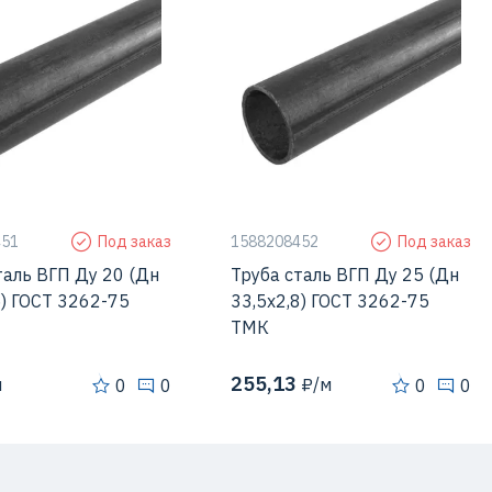
Россия
Страна
Россия
стенки
2,5 мм
Толщина стенки
2,8 мм
 наружный
26,8 мм
Диаметр наружный
33,5 мм
451
Под заказ
1588208452
Под заказ
таль ВГП Ду 20 (Дн
Труба сталь ВГП Ду 25 (Дн
5) ГОСТ 3262-75
33,5х2,8) ГОСТ 3262-75
ТМК
255,13
м
₽/м
0
0
0
0