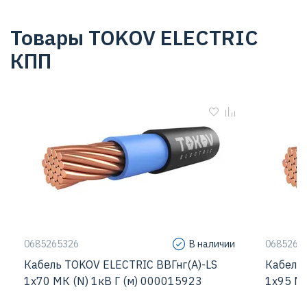
Товары TOKOV ELECTRIC
КПП
0685265326
В наличии
0685265
Кабель TOKOV ELECTRIC ВВГнг(А)-LS
Кабель 
1х70 МК (N) 1кВ Г (м) 000015923
1х95 МК