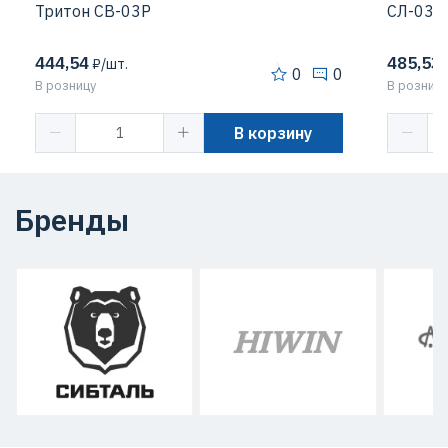
Тритон СВ-03Р
СЛ-03Р
444,54
485,53
₽/шт.
0
0
В розницу
В розницу
В корзину
Бренды