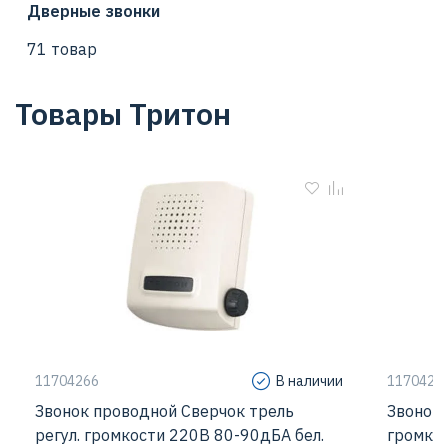
Дверные звонки
71 товар
Товары Тритон
11704266
В наличии
1170427
Звонок проводной Сверчок трель
Звонок 
регул. громкости 220В 80-90дБА бел.
громкос