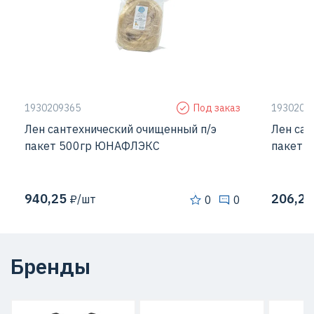
1930209365
Под заказ
1930209
Лен сантехнический очищенный п/э
Лен сан
пакет 500гр ЮНАФЛЭКС
пакет 
940,25
206,25
₽/шт
0
0
Бренды