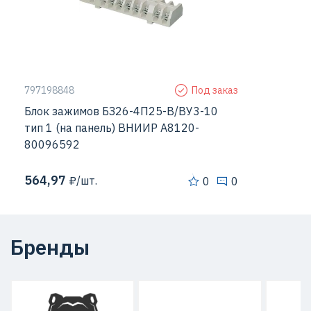
797198848
Под заказ
Блок зажимов БЗ26-4П25-В/ВУ3-10
тип 1 (на панель) ВНИИР A8120-
80096592
564,97
₽/шт.
0
0
Бренды