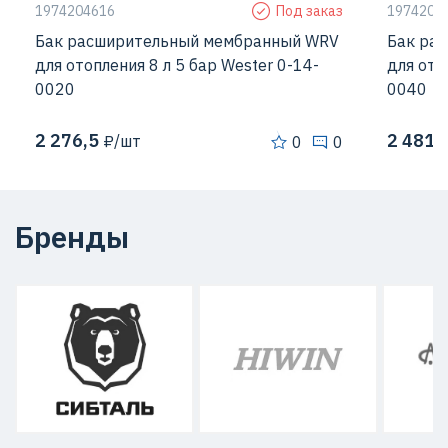
1974204616
Под заказ
1974204
Бак расширительный мембранный WRV
Бак ра
для отопления 8 л 5 бар Wester 0-14-
для ото
0020
0040
2 276,5
2 481,
₽/шт
0
0
Бренды