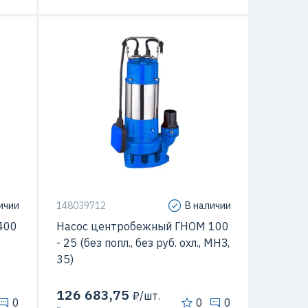
 кВт
Мощность
11 кВт
20 м
Напор
25 м
35 C
Подача
100 м3/час
Температура перекачиваемой
35 C
/час
жидкости
ичии
148039712
В наличии
400
Насос центробежный ГНОМ 100
- 25 (без попл., без руб. охл., МНЗ,
35)
126 683,75
₽/шт.
0
0
0