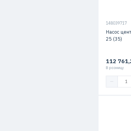
жидкости
148039717
Насос цен
25 (35)
112 761,
В розницу
Мощность
Напор