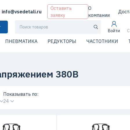
Оставить
О
info@vsedetali.ru
Дост
заявку
компании
г
Войти
С
ПНЕВМАТИКА
РЕДУКТОРЫ
ЧАСТОТНИКИ
напряжением 380В
:
Показывать по:
24