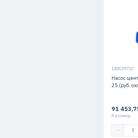
Мощность
Напор
Подача
Температура
жидкости
148039710
Насос цен
25 (руб. охл
91 453,7
В розницу