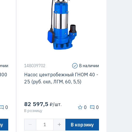
 кВт
Мощность
5.5 кВт
30 м
Напор
25 м
/час
Подача
40 м3/час
35 C
Температура перекачиваемой
60 C
жидкости
ичии
148039702
В наличии
300
Насос центробежный ГНОМ 40 -
25 (руб. охл., ЛГМ, 60, 5,5)
82 597,5
₽/шт.
0
0
0
В розницу
ну
В корзину