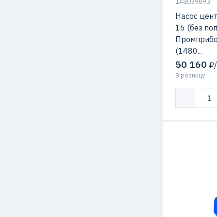
148039693
Насос цен
16 (без попл
Промприбор
(1480...
50 160
₽/
В розницу
Мощность
Напор
Подача
Температура