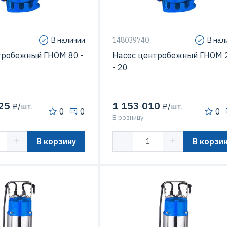
жидкости
В наличии
148039740
В нал
тробежный ГНОМ 80 -
Насос центробежный ГНОМ 
- 20
25
1 153 010
₽/шт.
₽/шт.
0
0
0
В розницу
В корзину
В корзи
1.1 кВт
Мощность
0.7
10 м
Напор