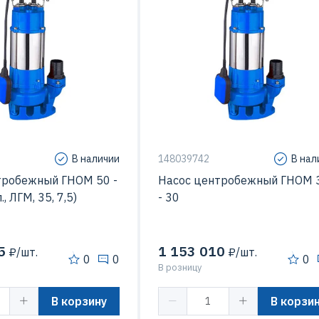
7.5 кВт
Мощность
40
25 м
Напор
50 м3/час
Подача
300 м3
 перекачиваемой
35 C
Температура перекачиваемой
жидкости
В наличии
148039742
В нал
тробежный ГНОМ 50 -
Насос центробежный ГНОМ 
., ЛГМ, 35, 7,5)
- 30
5
1 153 010
₽/шт.
₽/шт.
0
0
0
В розницу
В корзину
В корзи