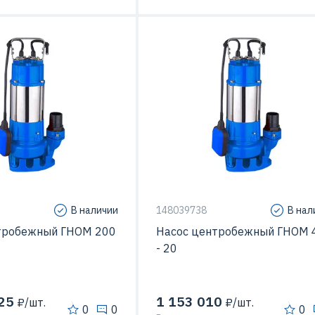
22 кВт
Мощность
40
25 м
Напор
200 м3/час
Температура перекачиваемой
жидкости
 перекачиваемой
35 C
Подача
400 м3
В наличии
148039738
В нал
тробежный ГНОМ 200
Насос центробежный ГНОМ 
- 20
25
1 153 010
₽/шт.
₽/шт.
0
0
0