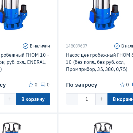
10 м3/час
Подача
6 м
 перекачиваемой
60 C
Температура перекачиваемой
жидкости
В наличии
148039607
В нал
тробежный ГНОМ 10 -
Насос центробежный ГНОМ 6
к, руб. охл., ENERAL,
10 (без попл., без руб. охл.,
)
Промприбор, 35, 380, 0,75)
су
По запросу
0
0
0
В корзину
В корзи