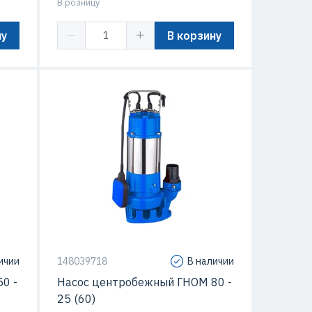
В розницу
ну
В корзину
5 кВт
Мощность
7.5 кВт
25 м
Напор
25 м
/час
Подача
80 м3/час
60 C
Температура перекачиваемой
60 C
жидкости
ичии
148039718
В наличии
0 -
Насос центробежный ГНОМ 80 -
25 (60)