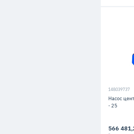
Мощность
Напор
Подача
Температура
жидкости
148039737
Насос цен
- 25
566 481,