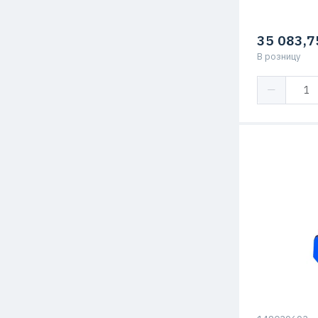
35 083,7
В розницу
Мощность
Напор
Подача
Температура
жидкости