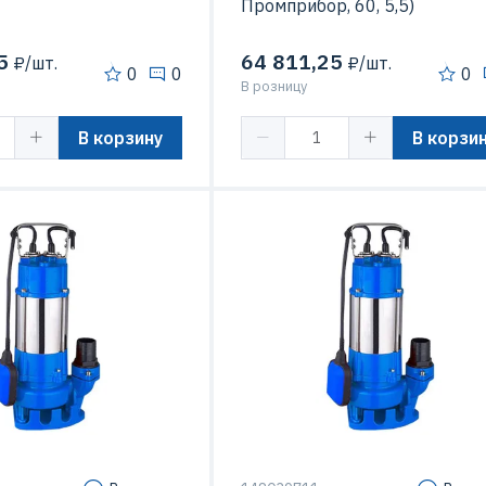
Промприбор, 60, 5,5)
5
64 811,25
₽/шт.
₽/шт.
0
0
0
В розницу
В корзину
В корзи
1.5 кВт
Мощность
5.
16 м
Напор
16 м3/час
Подача
40 м3
 перекачиваемой
60 C
Температура перекачиваемой
жидкости