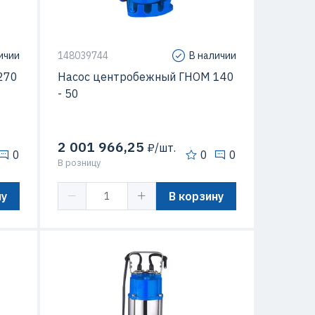
жидкости
ичии
148039744
В наличии
270
Насос центробежный ГНОМ 140
- 50
2 001 966,25
₽/шт.
0
0
0
В розницу
ну
В корзину
5 кВт
Мощность
0.75 кВт
10 м
Напор
10 м