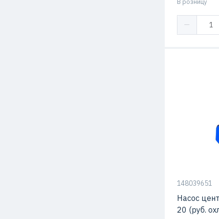
В розницу
Мощность
Напор
Подача
Температура
жидкости
148039651
Насос цен
20 (руб. ох