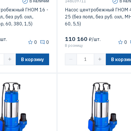
В наличии
148039711
В нал
тробежный ГНОМ 16 -
Насос центробежный ГНОМ 4
., без руб. охл.,
25 (без попл., без руб. охл., М
, 60, 380, 1,5)
60, 5,5)
110 160
шт.
₽/шт.
0
0
0
В розницу
В корзину
В корзи
7.5 кВт
Мощность
26
25 м
Напор
80 м3/час
Подача
270 м3
 перекачиваемой
35 C
Температура перекачиваемой