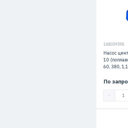
Подача
Температура
жидкости
148039598
Насос цен
10 (поплаво
60, 380, 1,1
По запро