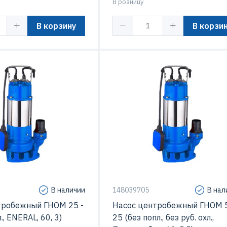
В розницу
В корзину
В корзи
3 кВт
Мощность
5.
20 м
Напор
25 м3/час
Подача
50 м3
 перекачиваемой
60 C
Температура перекачиваемой
жидкости
В наличии
148039705
В нал
тробежный ГНОМ 25 -
Насос центробежный ГНОМ 5
л., ENERAL, 60, 3)
25 (без попл., без руб. охл.,