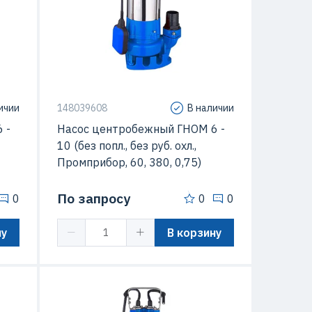
3/час
Подача
6 м3/час
35 C
Температура перекачиваемой
60 C
жидкости
ичии
148039608
В наличии
 -
Насос центробежный ГНОМ 6 -
10 (без попл., без руб. охл.,
Промприбор, 60, 380, 0,75)
По запросу
0
0
0
ну
В корзину