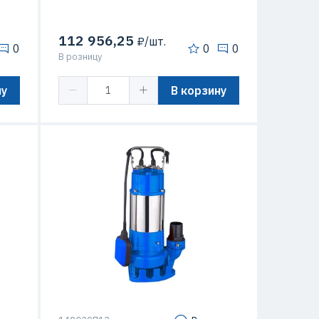
112 956,25
₽/шт.
0
0
0
В розницу
ну
В корзину
5 кВт
Мощность
11 кВт
25 м
Напор
25 м
/час
Подача
100 м3/час
60 C
Температура перекачиваемой
60 C
жидкости