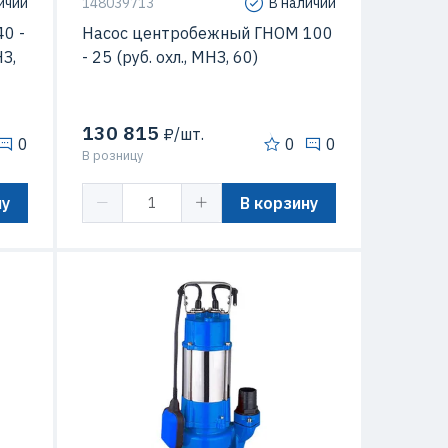
ичии
148039713
В наличии
0 -
Насос центробежный ГНОМ 100
НЗ,
- 25 (руб. охл., МНЗ, 60)
130 815
₽/шт.
0
0
0
В розницу
ну
В корзину
 кВт
Мощность
45 кВт
20 м
Напор
50 м
/час
Подача
140 м3/час
35 C
Температура перекачиваемой
35 C