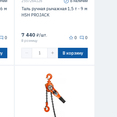
ичии
2557264126
В наличии
 6 м
Таль ручная рычажная 1,5 т - 9 м
HSH PROJACK
7 440
₽/шт.
0
0
0
В розницу
ну
В корзину