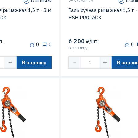
В наличии
2557264125
В нал
я рычажная 1,5 т - 3 м
Таль ручная рычажная 1,5 т -
ACK
HSH PROJACK
6 200
т.
₽/шт.
0
0
0
В розницу
В корзину
В корзи