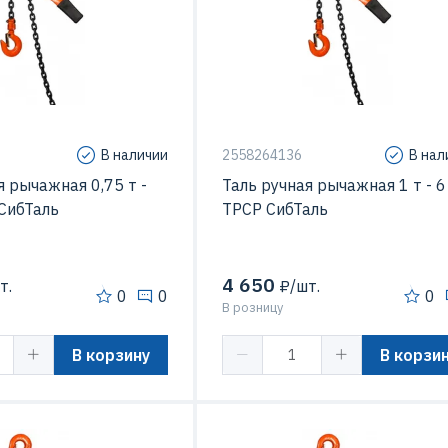
В наличии
2558264136
В нал
я рычажная 0,75 т -
Таль ручная рычажная 1 т - 6
СибТаль
ТРСР СибТаль
4 650
т.
₽/шт.
0
0
0
В розницу
В корзину
В корзи