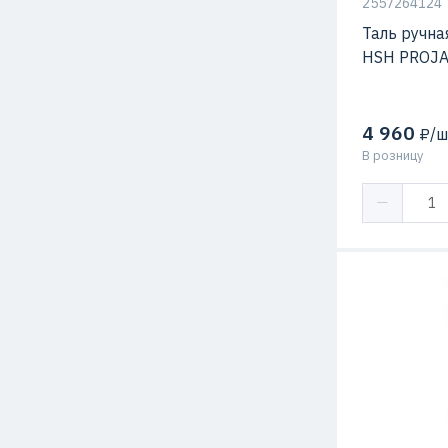
2557264124
Таль ручна
HSH PROJ
4 960
₽/ш
В розницу