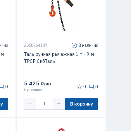
ичии
2558264137
В наличии
 м
Таль ручная рычажная 1 т - 9 м
ТРСР СибТаль
5 425
₽/шт.
0
0
0
В розницу
ну
В корзину