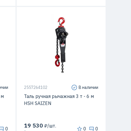
ичии
2557264102
В наличии
 м
Таль ручная рычажная 3 т - 6 м
HSH SAIZEN
19 530
₽/шт.
0
0
0