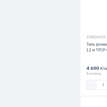
2558264134
Таль ручна
12 м ТРСР 
4 600
₽/ш
В розницу