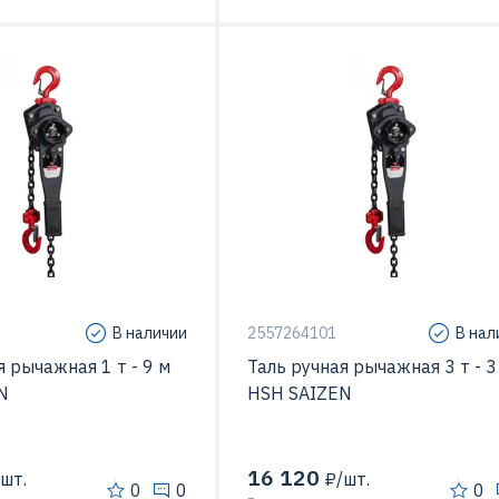
В наличии
2557264101
В нал
я рычажная 1 т - 9 м
Таль ручная рычажная 3 т - 3
N
HSH SAIZEN
16 120
шт.
₽/шт.
0
0
0