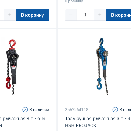
В розницу
В корзину
В корзи
В наличии
2557264118
В нал
я рычажная 9 т - 6 м
Таль ручная рычажная 3 т - 3
N
HSH PROJACK