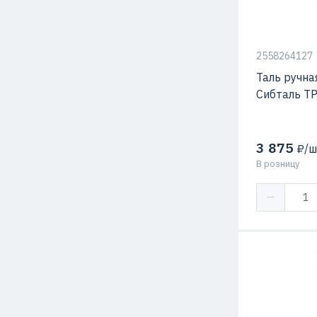
2558264127
Таль ручна
Сибталь Т
3 875
₽/ш
В розницу