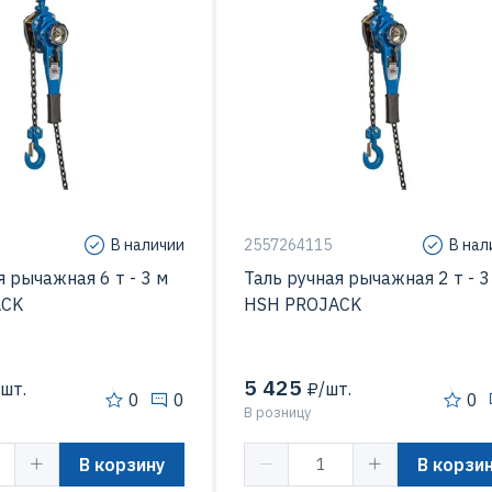
В наличии
2557264115
В нал
я рычажная 6 т - 3 м
Таль ручная рычажная 2 т - 3
ACK
HSH PROJACK
5 425
шт.
₽/шт.
0
0
0
В розницу
В корзину
В корзи