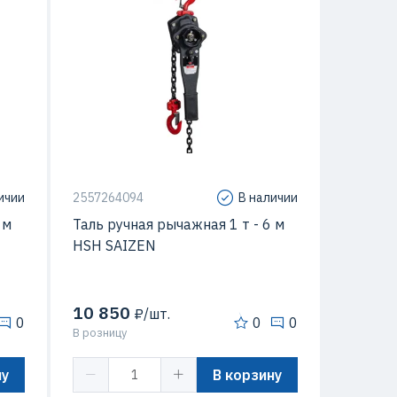
ичии
2557264094
В наличии
 м
Таль ручная рычажная 1 т - 6 м
HSH SAIZEN
10 850
₽/шт.
0
0
0
В розницу
ну
В корзину