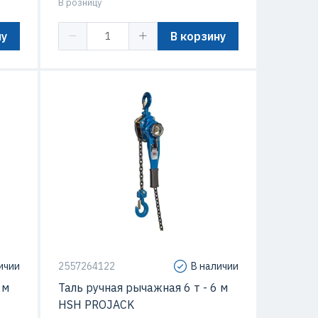
В розницу
ну
В корзину
ичии
2557264122
В наличии
 м
Таль ручная рычажная 6 т - 6 м
HSH PROJACK