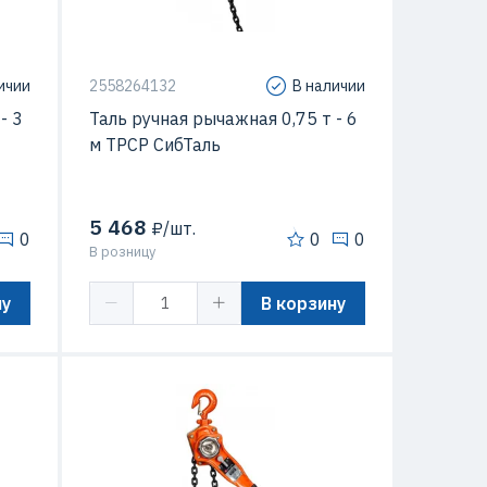
ичии
2558264132
В наличии
- 3
Таль ручная рычажная 0,75 т - 6
м ТРСР СибТаль
5 468
₽/шт.
0
0
0
В розницу
ну
В корзину