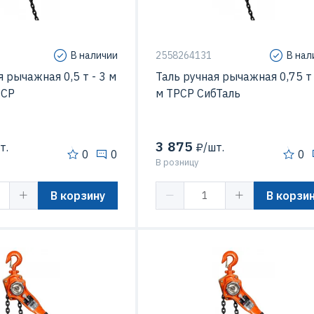
В наличии
2558264131
В нал
я рычажная 0,5 т - 3 м
Таль ручная рычажная 0,75 т 
РСР
м ТРСР СибТаль
3 875
т.
₽/шт.
0
0
0
В розницу
В корзину
В корзи