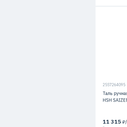
2557264095
Таль ручна
HSH SAIZE
11 315
₽/