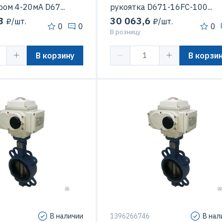
ом 4-20мА D67...
рукоятка D671-16FC-100...
3
30 063,6
₽/шт.
₽/шт.
0
0
0
В розницу
В корзину
В корзи
В наличии
1396266746
В нал