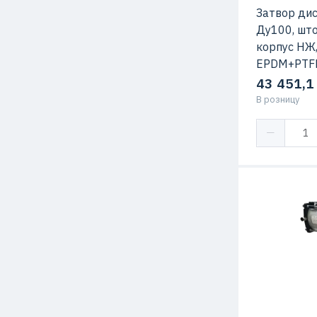
Затвор ди
Ду100, што
корпус НЖ,
EPDM+PTFE
43 451,1
В розницу
Класс герме
Тип присоед
Привод