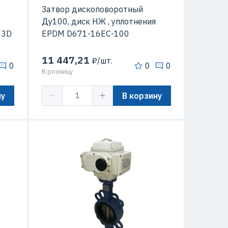
Затвор дископоворотный
Ду100, диск НЖ , уплотнения
83D
EPDM D671-16EC-100
11 447,21
₽/шт.
0
0
0
В розницу
ну
В корзину