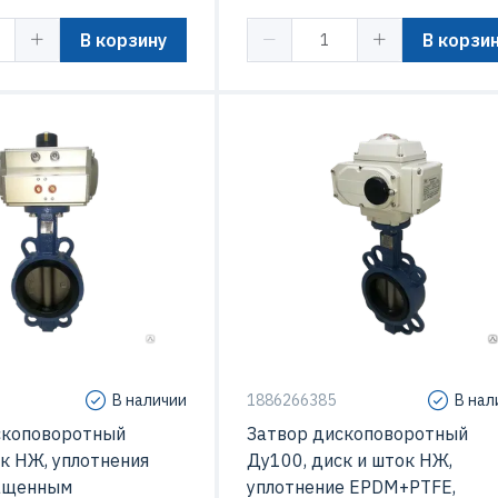
В корзину
В корзи
Ду (DN)
Д
дисковые
Конструкция
диск
В наличии
1886266385
В нал
скоповоротный
Затвор дископоворотный
к НЖ, уплотнения
Ду100, диск и шток НЖ,
ащенным
уплотнение EPDM+PTFE,