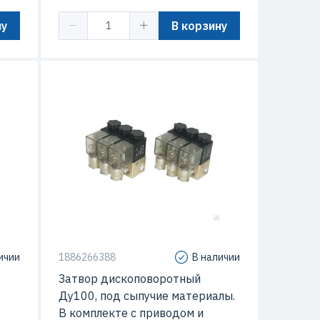
ну
В корзину
у100
овые
Ду (DN)
Ду100
ичии
1886266388
В наличии
Затвор дископоворотный
Ду100, под сыпучие материалы.
В комплекте с приводом и