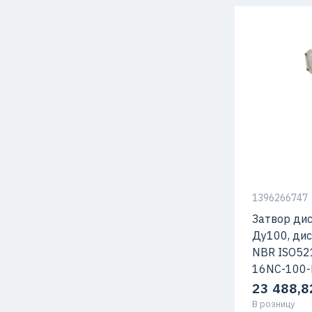
1396266747
Затвор ди
Ду100, дис
NBR ISO52
16NC-100-P
23 488,8
В розницу