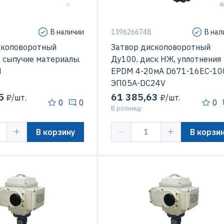
В наличии
1396266748
В нал
скоповоротный
Затвор дископоворотный
 сыпучие материалы.
Ду100, диск НЖ, уплотнения
N
EPDM 4-20мА D671-16EC-10
ЭП05A-DC24V
5
61 385,63
₽/шт.
₽/шт.
0
0
0
В розницу
В корзину
В корзи