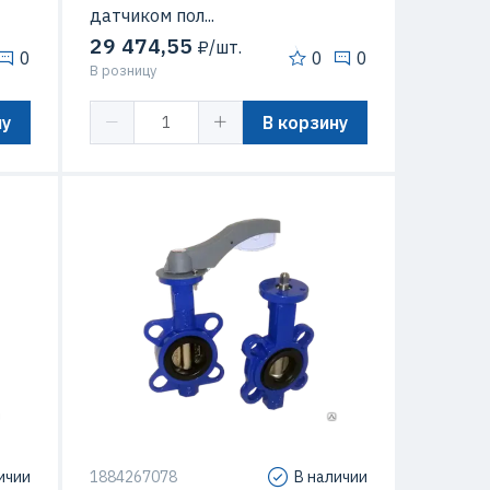
датчиком пол...
29 474,55
₽/шт.
0
0
0
В розницу
ну
В корзину
Материал
чугунные
Конструкция
дисковые
Ду (DN)
Ду100
ичии
1884267078
В наличии