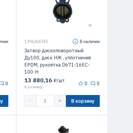
Конструкция
дисковые
ичии
1396266745
В наличии
Затвор дископоворотный
Ду100, диск НЖ , уплотнения
EPDM, рукоятка D671-16EC-
100-H
13 880,16
₽/шт.
0
0
0
В розницу
ну
В корзину