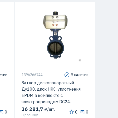
ичии
1396266744
В наличии
Затвор дископоворотный
Ду100, диск НЖ , уплотнения
EPDM в комплекте с
электроприводом DC24...
36 281,7
₽/шт.
0
0
0
В розницу