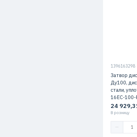
Конструкция
1396163298
Затвор ди
Ду100, ди
стали, упл
16EC-100-P
24 929,3
В розницу