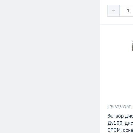
Конструкция
1396266750
Затвор ди
Ду100, дис
EPDM, осн