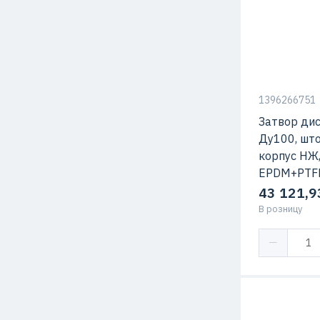
1396266751
Затвор ди
Ду100, што
корпус НЖ,
EPDM+PTFE
43 121,9
В розницу