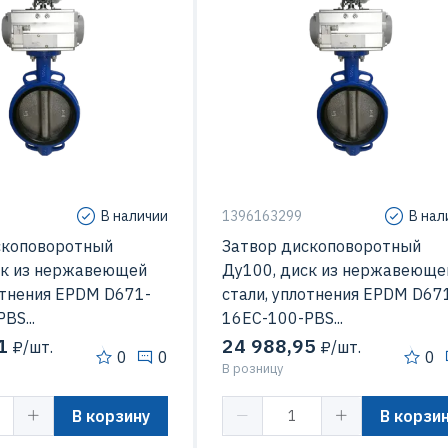
дисковые
Конструкция
диск
В наличии
1396163299
В нал
скоповоротный
Затвор дископоворотный
ск из нержавеющей
Ду100, диск из нержавеюще
отнения EPDM D671-
стали, уплотнения EPDM D67
BS...
16EC-100-PBS...
1
24 988,95
₽/шт.
₽/шт.
0
0
0
В розницу
В корзину
В корзи