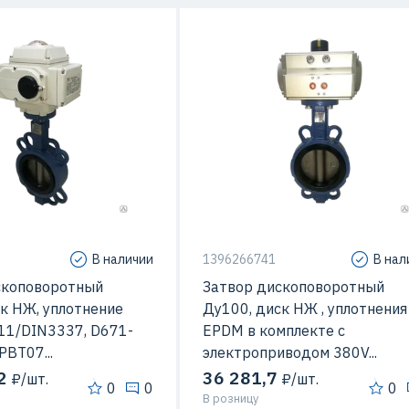
В наличии
1396266741
В нал
скоповоротный
Затвор дископоворотный
к НЖ, уплотнение
Ду100, диск НЖ , уплотнения
11/DIN3337, D671-
EPDM в комплекте с
BT07...
электроприводом 380V...
2
36 281,7
₽/шт.
₽/шт.
0
0
0
В розницу