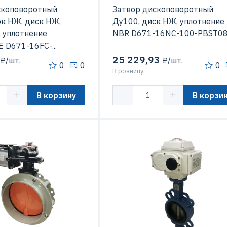
скоповоротный
Затвор дископоворотный
к НЖ, диск НЖ,
Ду100, диск НЖ, уплотнение
 уплотнение
NBR D671-16NC-100-PBST0
 D671-16FC-...
25 229,93
₽/шт.
₽/шт.
0
0
0
В розницу
В корзину
В корзи
тичности
А
инения
фланцевое
Пневматический