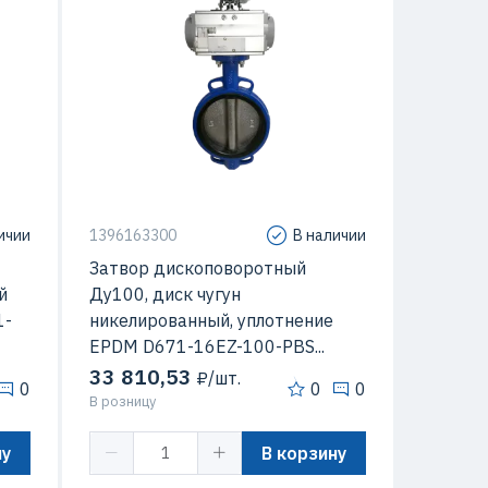
овые
Конструкция
дисковые
ичии
1396163300
В наличии
Затвор дископоворотный
й
Ду100, диск чугун
1-
никелированный, уплотнение
EPDM D671-16EZ-100-PBS...
33 810,53
₽/шт.
0
0
0
В розницу
ну
В корзину