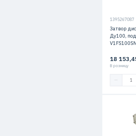
1395267087
Затвор ди
Ду100, под
V1FS100S
18 153,4
В розницу