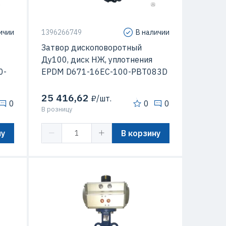
ичии
1396266749
В наличии
Затвор дископоворотный
Ду100, диск НЖ, уплотнения
0-
EPDM D671-16EC-100-PBT083D
25 416,62
₽/шт.
0
0
0
В розницу
ну
В корзину