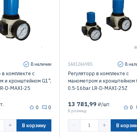
В наличии
1441266985
В нал
 в комплекте с
Регуляторр в комплекте с
м и кронштейном G1",
манометром и кронштейном 
LR-D-MAXI-25
0.5-16bar LR-D-MAXI-25Z
13 781,99
т.
₽/шт.
0
0
0
В розницу
В корзину
В корзи