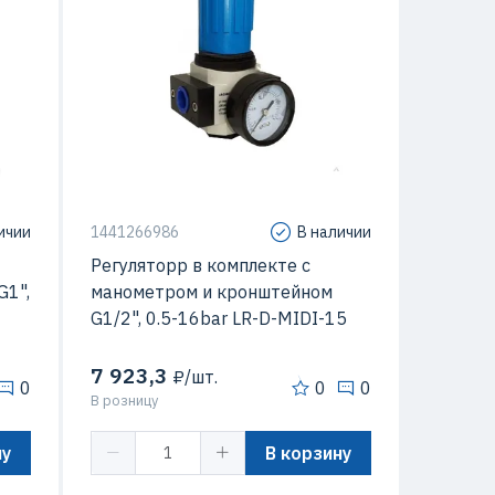
ичии
1441266986
В наличии
Регуляторр в комплекте с
G1",
манометром и кронштейном
G1/2", 0.5-16bar LR-D-MIDI-15
7 923,3
₽/шт.
0
0
0
В розницу
ну
В корзину