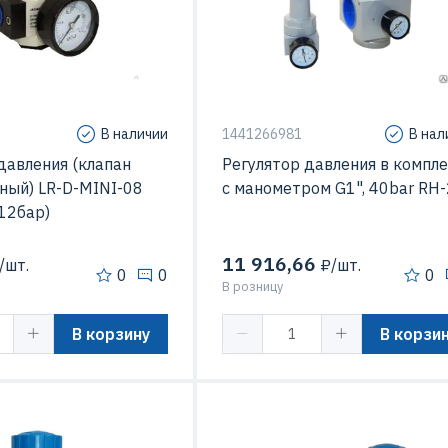
В наличии
1441266981
В нал
давления (клапан
Регулятор давления в компл
ный) LR-D-MINI-08
с манометром G1", 40bar RH
-12бар)
11 916,66
/шт.
₽/шт.
0
0
0
В розницу
В корзину
В корзи