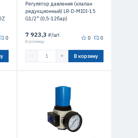
Регулятор давления (клапан
редукционный) LR-D-MIDI-15
0Z
G1/2" (0,5-12бар)
7 923,3
₽/шт.
0
0
0
В розницу
ну
В корзину