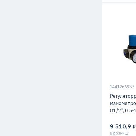
1441266987
Регуляторр
манометро
G1/2", 0.5
9 510,9
₽
В розницу