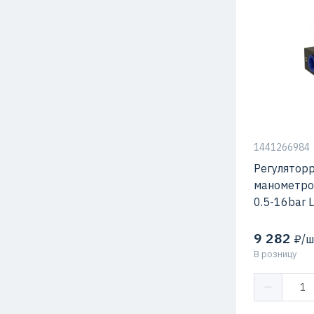
1441266984
Регуляторр
манометро
0.5-16bar 
9 282
₽/ш
В розницу