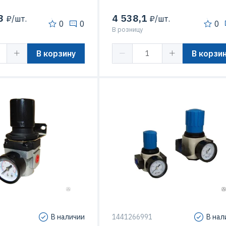
3
4 538,1
₽/шт.
₽/шт.
0
0
0
В розницу
В корзину
В корзи
В наличии
1441266991
В нал