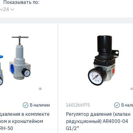
:
Показывать по:
24
В наличии
1441266975
В нал
давления в комплекте
Регулятор давления (клапан
ром и кронштейном
редукционный) AR4000-04
 RH-50
G1/2"