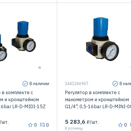
В наличии
1441266967
В нал
 в комплекте с
Регулятор в комплекте с
м и кронштейном
манометром и кронштейном
-16bar LR-D-MIDI-15Z
G1/4", 0,5-16bar LR-D-MINI-
5 283,6
/шт.
₽/шт.
0
0
0
В розницу