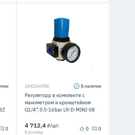
ичии
1441266988
В наличии
Регуляторр в комплекте с
манометром и кронштейном
08Z
G1/4", 0.5-16bar LR-D-MINI-08
4 712,4
₽/шт.
0
0
0
В розницу