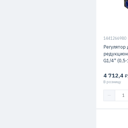
1441266980
Регулятор 
редукцион
G1/4" (0,5
4 712,4
₽
В розницу