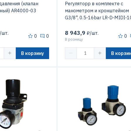
давления (клапан
Регуляторр в комплекте с
ный) AR4000-03
манометром и кронштейном
G3/8", 0.5-16bar LR-D-MIDI-1
8 943,9
/шт.
₽/шт.
0
0
0
В розницу
В корзину
В корзи