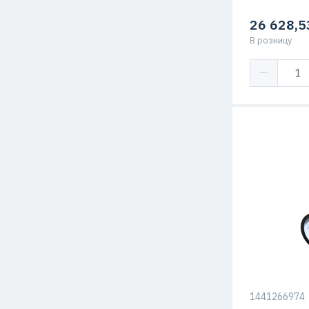
26 628,5
В розницу
1441266974