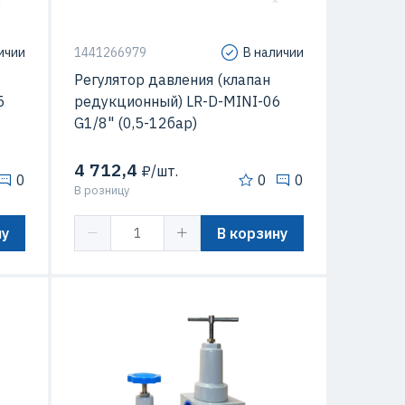
ичии
1441266979
В наличии
Регулятор давления (клапан
5
редукционный) LR-D-MINI-06
G1/8" (0,5-12бар)
4 712,4
₽/шт.
0
0
0
В розницу
ну
В корзину