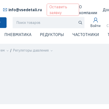
Оставить
О
info@vsedetali.ru
До
заявку
компании
г
Войти
С
ПНЕВМАТИКА
РЕДУКТОРЫ
ЧАСТОТНИКИ
тем
Регуляторы давления