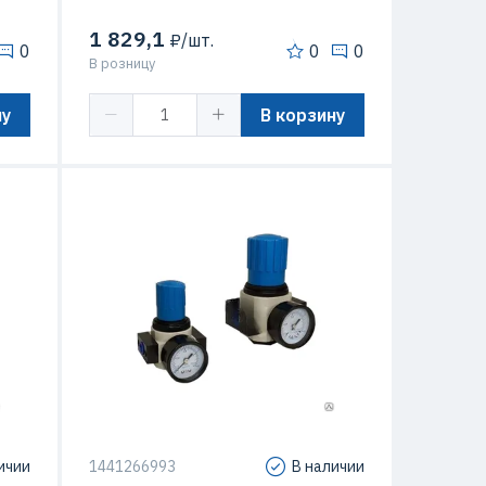
1 829,1
₽/шт.
0
0
0
В розницу
ну
В корзину
ичии
1441266993
В наличии