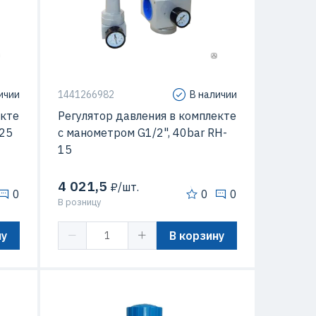
ичии
1441266982
В наличии
екте
Регулятор давления в комплекте
-25
с манометром G1/2", 40bar RH-
15
4 021,5
₽/шт.
0
0
0
В розницу
ну
В корзину