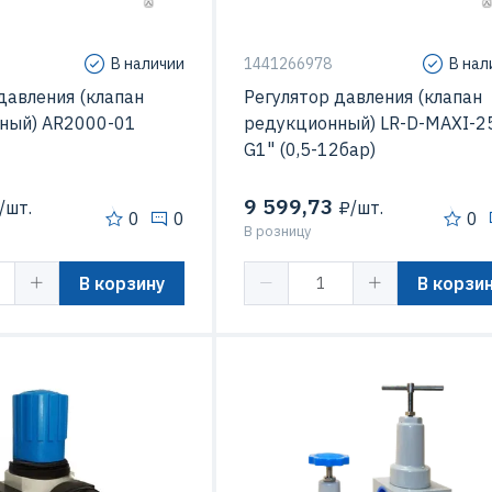
В наличии
1441266978
В нал
давления (клапан
Регулятор давления (клапан
ный) AR2000-01
редукционный) LR-D-MAXI-2
G1" (0,5-12бар)
9 599,73
/шт.
₽/шт.
0
0
0
В розницу
В корзину
В корзи