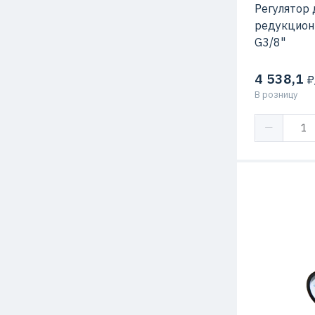
Регулятор 
редукцион
G3/8"
4 538,1
₽
В розницу