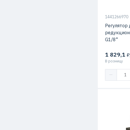
1441266970
Регулятор 
редукцион
G1/8"
1 829,1
₽
В розницу