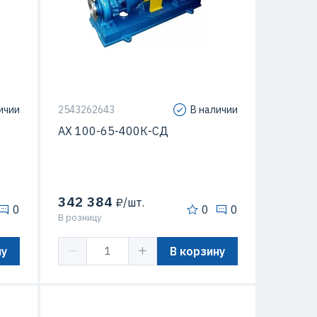
ичии
2543262643
В наличии
АХ 100-65-400К-СД
342 384
₽/шт.
0
0
0
В розницу
ну
В корзину