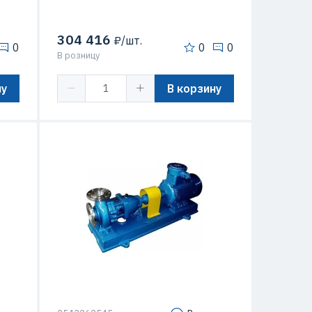
304 416
₽/шт.
0
0
0
В розницу
ну
В корзину