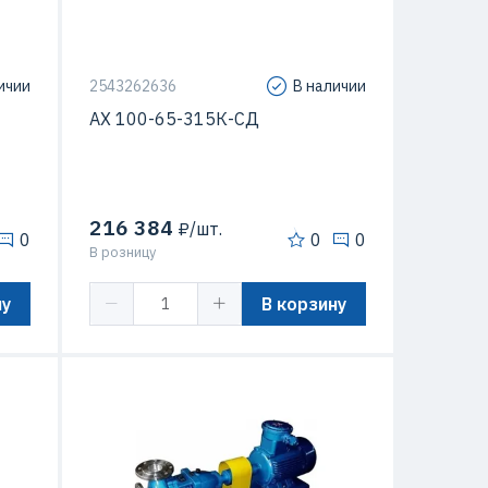
ичии
2543262636
В наличии
АХ 100-65-315К-СД
216 384
₽/шт.
0
0
0
В розницу
ну
В корзину