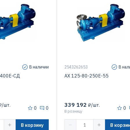
В наличии
2543262653
В нал
-400Е-СД
АХ 125-80-250Е-55
339 192
/шт.
₽/шт.
0
0
0
В розницу
В корзину
В корзи