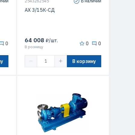
ичии
2543262545
В наличии
АХ 3/15К-СД
64 008
₽/шт.
0
0
0
В розницу
ну
В корзину