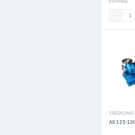
В розницу
2543262660
АХ 125-10