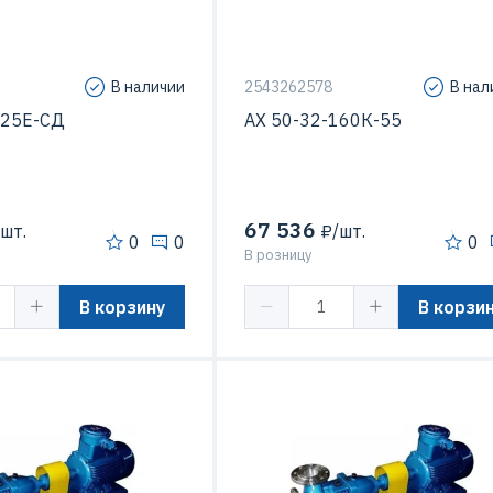
В наличии
2543262578
В нал
125Е-СД
АХ 50-32-160К-55
67 536
шт.
₽/шт.
0
0
0
В розницу
В корзину
В корзи