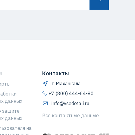
ы
Контакты
г. Махачкала
ерты
+7 (800) 444-64-80
работки
ых данных
info@vsedetali.ru
о защите
Все контактные данные
ых данных
льзователя на