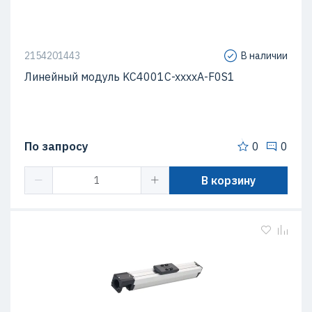
2154201443
В наличии
Линейный модуль KC4001C-xxxxA-F0S1
По запросу
0
0
В корзину