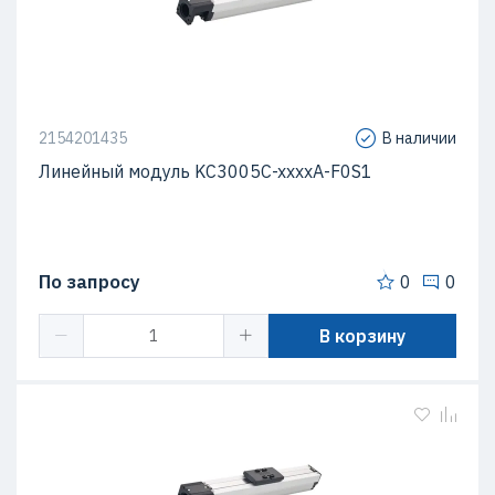
2154201435
В наличии
Линейный модуль KC3005C-xxxxA-F0S1
По запросу
0
0
В корзину