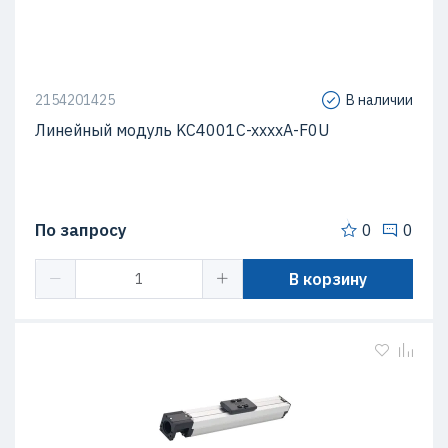
2154201425
В наличии
Линейный модуль KC4001C-xxxxA-F0U
По запросу
0
0
В корзину