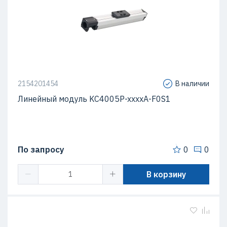
2154201454
В наличии
Линейный модуль KC4005P-xxxxA-F0S1
По запросу
0
0
В корзину