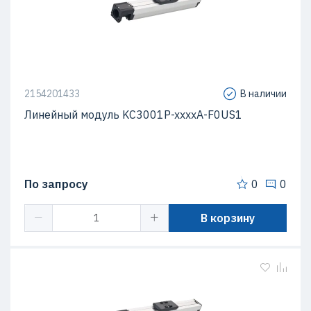
2154201433
В наличии
Линейный модуль KC3001P-xxxxA-F0US1
По запросу
0
0
В корзину