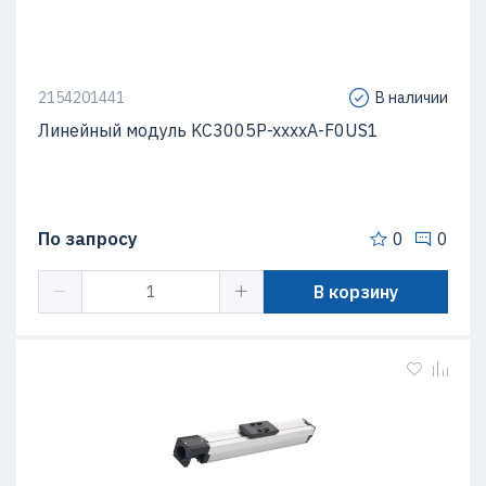
2154201441
В наличии
Линейный модуль KC3005P-xxxxA-F0US1
По запросу
0
0
В корзину