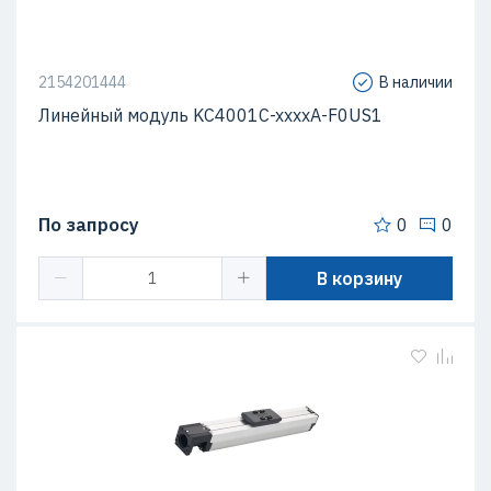
2154201444
В наличии
Линейный модуль KC4001C-xxxxA-F0US1
По запросу
0
0
В корзину