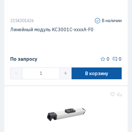
2154201426
В наличии
Линейный модуль KC3001C-xxxxA-F0
По запросу
0
0
В корзину