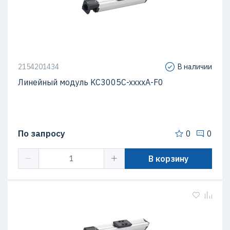
2154201434
В наличии
Линейный модуль KC3005C-xxxxA-F0
По запросу
0
0
В корзину