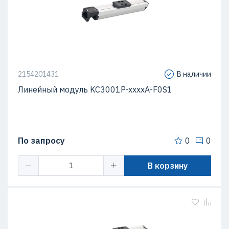
2154201431
В наличии
Линейный модуль KC3001P-xxxxA-F0S1
По запросу
0
0
В корзину