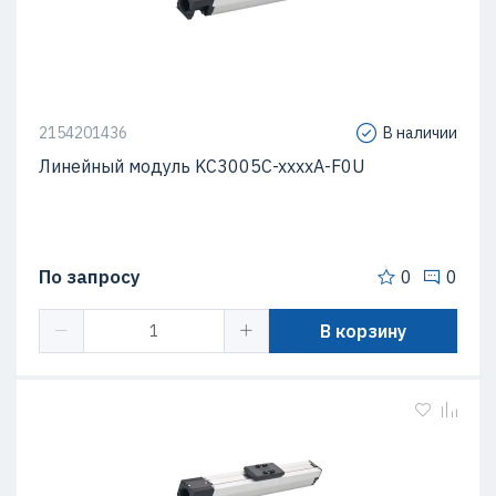
2154201436
В наличии
Линейный модуль KC3005C-xxxxA-F0U
По запросу
0
0
В корзину