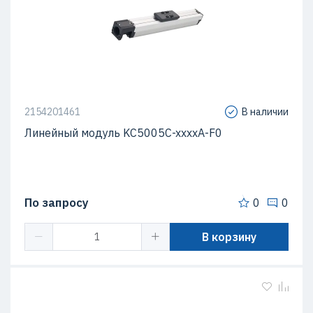
2154201461
В наличии
Линейный модуль KC5005C-xxxxA-F0
По запросу
0
0
В корзину