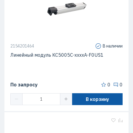
2154201464
В наличии
Линейный модуль KC5005C-xxxxA-F0US1
По запросу
0
0
В корзину