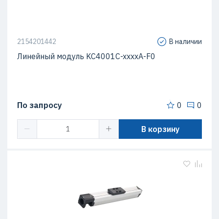
2154201442
В наличии
Линейный модуль KC4001C-xxxxA-F0
По запросу
0
0
В корзину