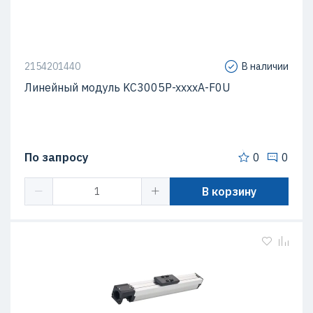
2154201440
В наличии
Линейный модуль KC3005P-xxxxA-F0U
По запросу
0
0
В корзину