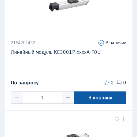
2154201432
В наличии
Линейный модуль KC3001P-xxxxA-F0U
По запросу
0
0
В корзину