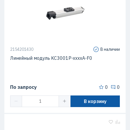
2154201430
В наличии
Линейный модуль KC3001P-xxxxA-F0
По запросу
0
0
В корзину