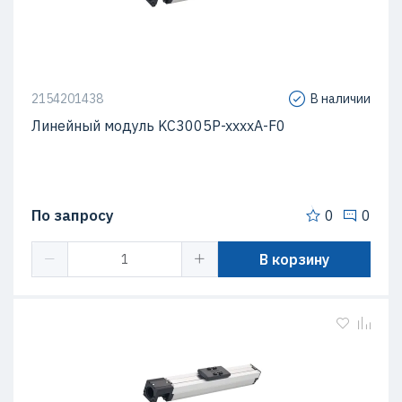
2154201438
В наличии
Линейный модуль KC3005P-xxxxA-F0
По запросу
0
0
В корзину