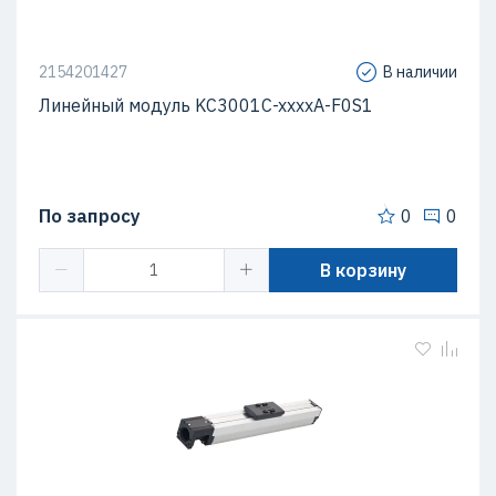
2154201427
В наличии
Линейный модуль KC3001C-xxxxA-F0S1
По запросу
0
0
В корзину