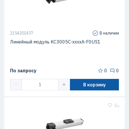
2154201437
В наличии
Линейный модуль KC3005C-xxxxA-F0US1
По запросу
0
0
В корзину