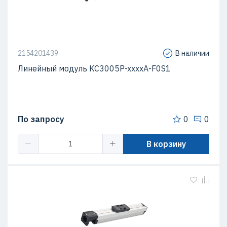
2154201439
В наличии
Линейный модуль KC3005P-xxxxA-F0S1
По запросу
0
0
В корзину