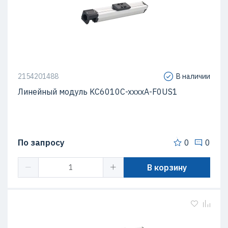
2154201488
В наличии
Линейный модуль KC6010C-xxxxA-F0US1
По запросу
0
0
В корзину