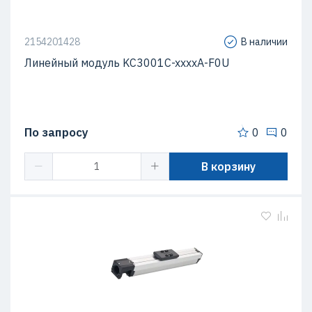
2154201428
В наличии
Линейный модуль KC3001C-xxxxA-F0U
По запросу
0
0
В корзину