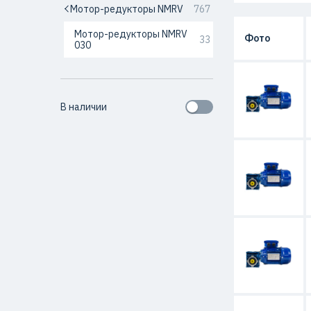
Мотор-редукторы NMRV
767
Мотор-редукторы NMRV
Фото
33
030
В наличии