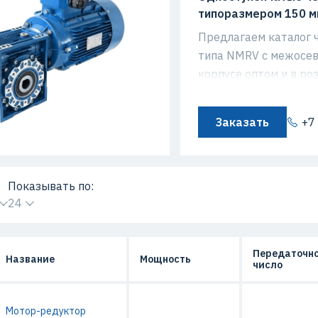
типоразмером 150 м
Предлагаем каталог 
типа NMRV c межосев
корпусе оптом и в р
Передаточное числ
входе/скорость в
Заказать
+7
Монтажное положе
Мощность электрод
:
Показывать по:
Эксплуатационный
24
Крутящий момент
Передаточн
Название
Мощность
число
Мотор-редуктор