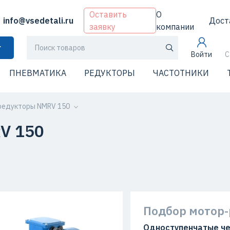
Оставить
О
info@vsedetali.ru
Дост
заявку
компании
г
Войти
С
ПНЕВМАТИКА
РЕДУКТОРЫ
ЧАСТОТНИКИ
редукторы NMRV 150
V 150
Подбор мотор-
Одноступенчатые че