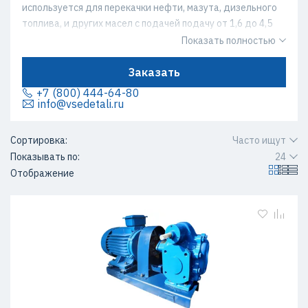
используется для перекачки нефти, мазута, дизельного
топлива, и других масел с подачей подачу от 1,6 до 4,5
м3/ч и с вязкостью (0,018-5,4)*10-4 кв.м/с.
Показать полностью
Заказать
+7 (800) 444-64-80
info@vsedetali.ru
Сортировка:
Часто ищут
Показывать по:
24
Отображение