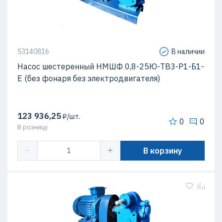
53140816
В наличии
Насос шестеренный НМШФ 0,8-25Ю-ТВ3-Р1-Б1-
Е (без фонаря без электродвигателя)
123 936,25
₽/шт.
0
0
В розницу
В корзину