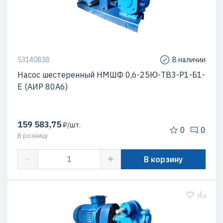
53140838
В наличии
Насос шестеренный НМШФ 0,6-25Ю-ТВ3-Р1-Б1-
Е (АИР 80А6)
159 583,75
₽/шт.
0
0
В розницу
В корзину