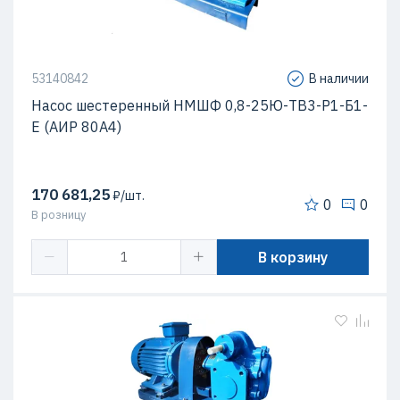
53140842
В наличии
Насос шестеренный НМШФ 0,8-25Ю-ТВ3-Р1-Б1-
Е (АИР 80А4)
170 681,25
₽/шт.
0
0
В розницу
В корзину