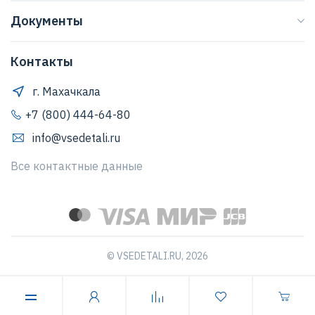
О нас
Доставка
Документы
Журнал
Способы оплаты
Договор оферты
Регионы
Клиентская поддержка
Контакты
Правила обработки персональных данных
Договор оферты
Как оформить заказ
Положение о защите персональных данных
г. Махачкала
Обратная связь
Согласие Пользователя на обработку персональных
+7 (800) 444-64-80
данных
info@vsedetali.ru
Политика конфиденциальности
Все контактные данные
© VSEDETALI.RU, 2026