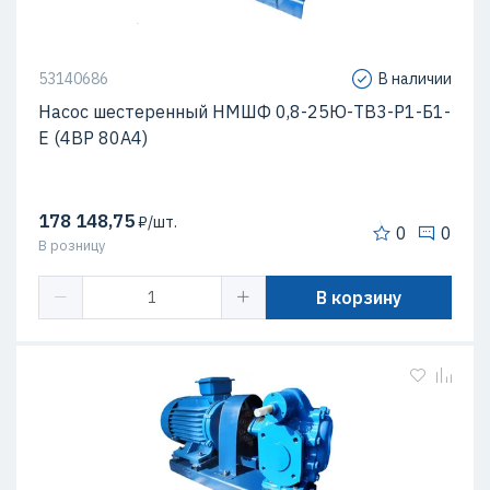
53140686
В наличии
Насос шестеренный НМШФ 0,8-25Ю-ТВ3-Р1-Б1-
Е (4ВР 80А4)
178 148,75
₽/шт.
0
0
В розницу
В корзину