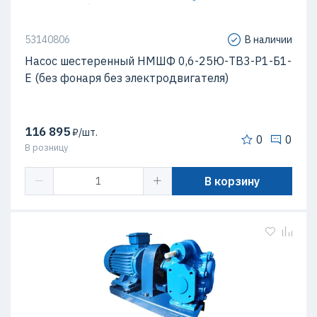
53140806
В наличии
Насос шестеренный НМШФ 0,6-25Ю-ТВ3-Р1-Б1-
Е (без фонаря без электродвигателя)
116 895
₽/шт.
0
0
В розницу
В корзину