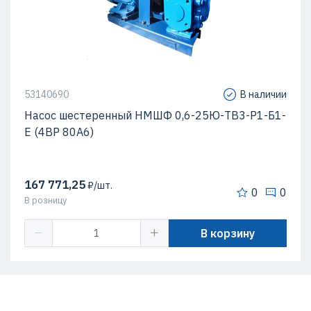
53140690
В наличии
Насос шестеренный НМШФ 0,6-25Ю-ТВ3-Р1-Б1-
Е (4ВР 80А6)
167 771,25
₽/шт.
0
0
В розницу
В корзину