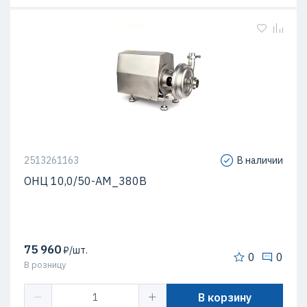
2513261163
В наличии
ОНЦ 10,0/50-АМ_380В
75 960
₽/шт.
0
0
В розницу
В корзину