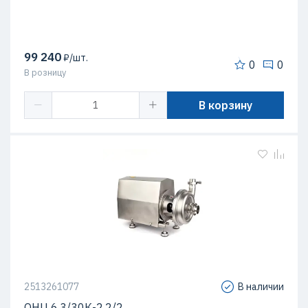
99 240
₽/шт.
0
0
В розницу
В корзину
2513261077
В наличии
ОНЦ 6,3/30К-2,2/2