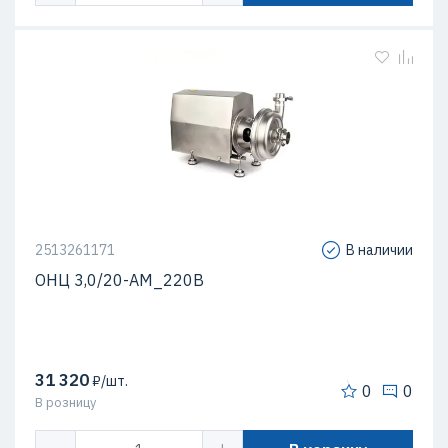
2513261171
В наличии
ОНЦ 3,0/20-АМ_220В
31 320
₽/шт.
0
0
В розницу