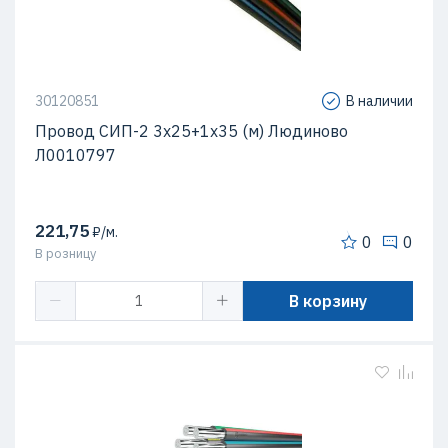
30120851
В наличии
Провод СИП-2 3х25+1х35 (м) Людиново
Л0010797
221,75
₽/м.
0
0
В розницу
В корзину