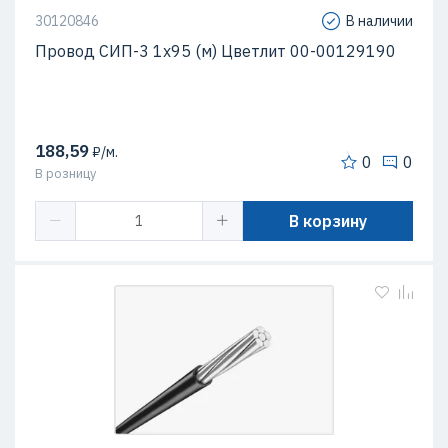
30120846
В наличии
Провод СИП-3 1х95 (м) Цветлит 00-00129190
188,59
₽/м.
0
0
В розницу
В корзину