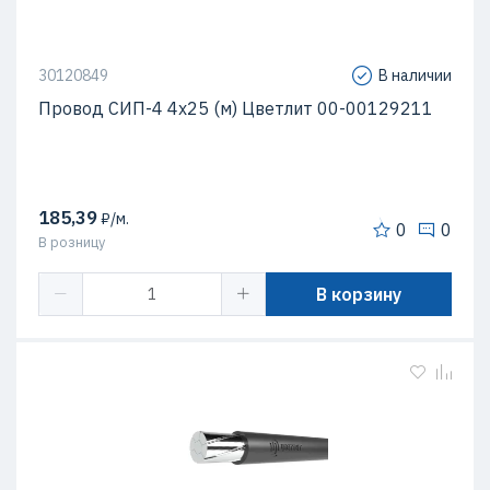
30120849
В наличии
Провод СИП-4 4х25 (м) Цветлит 00-00129211
185,39
₽/м.
0
0
В розницу
В корзину