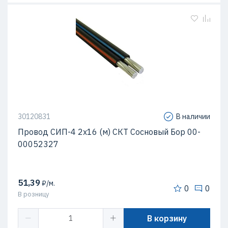
30120831
В наличии
Провод СИП-4 2х16 (м) СКТ Сосновый Бор 00-
00052327
51,39
₽/м.
0
0
В розницу
В корзину