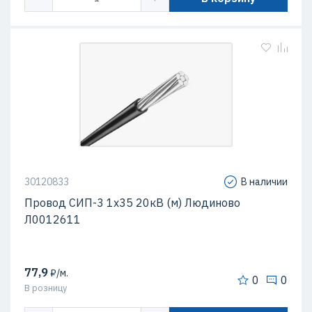
30120833
В наличии
Провод СИП-3 1х35 20кВ (м) Людиново
Л0012611
77,9
₽/м.
0
0
В розницу