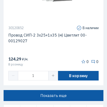
30120852
В наличии
Провод СИП-2 3х25+1х35 (м) Цветлит 00-
00129027
124,29
₽/м.
0
0
В розницу
В корзину
Показать еще