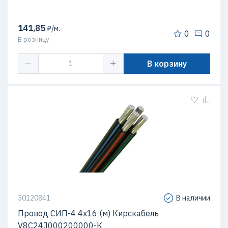
141,85
₽/м.
0
0
В розницу
В корзину
30120841
В наличии
Провод СИП-4 4х16 (м) Кирскабель
V8C24J000200000-К