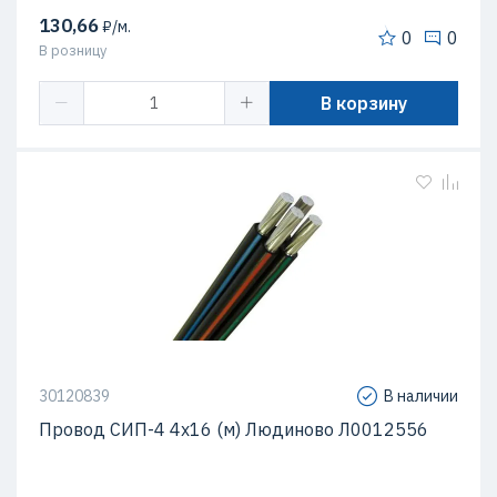
130,66
₽/м.
0
0
В розницу
В корзину
30120839
В наличии
Провод СИП-4 4х16 (м) Людиново Л0012556