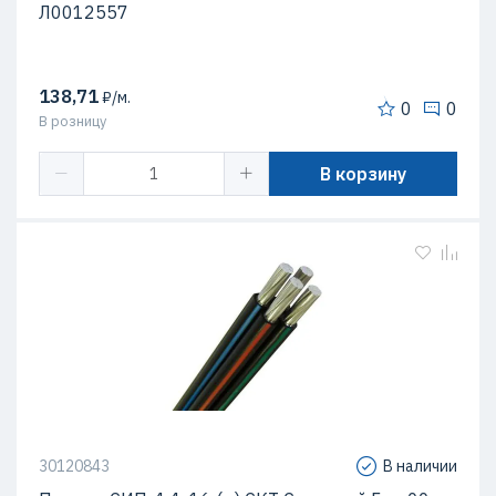
Л0012557
138,71
₽/м.
0
0
В розницу
В корзину
30120843
В наличии