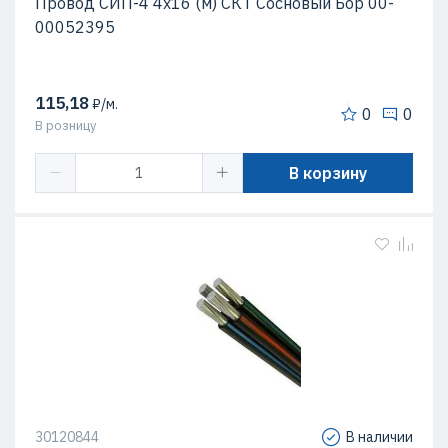
Провод СИП-4 4х16 (м) СКТ Сосновый Бор 00-
00052395
115,18
₽/м.
0
0
В розницу
В корзину
30120844
В наличии