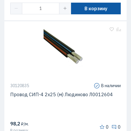
В корзину
30120835
В наличии
Провод СИП-4 2х25 (м) Людиново Л0012604
98,2
₽/м.
0
0
В розницу