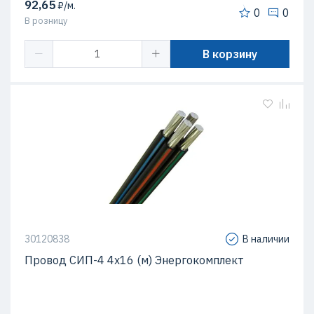
92,65
₽/м.
0
0
В розницу
В корзину
30120838
В наличии
Провод СИП-4 4х16 (м) Энергокомплект