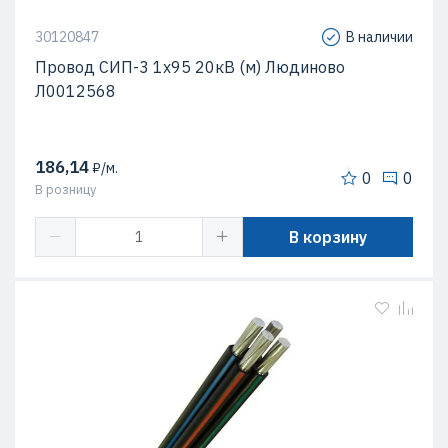
30120847
В наличии
Провод СИП-3 1х95 20кВ (м) Людиново
Л0012568
186,14
₽/м.
0
0
В розницу
В корзину