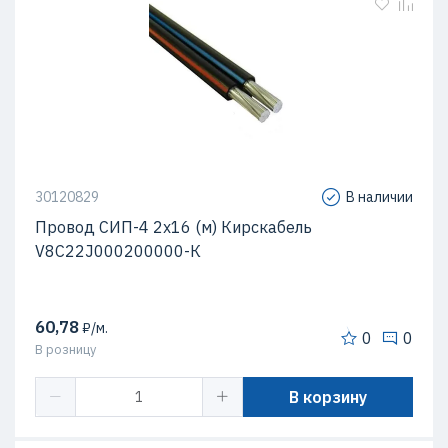
30120829
В наличии
Провод СИП-4 2х16 (м) Кирскабель
V8C22J000200000-К
60,78
₽/м.
0
0
В розницу
В корзину