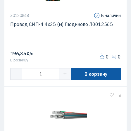
30120848
В наличии
Провод СИП-4 4х25 (м) Людиново Л0012565
196,35
₽/м.
0
0
В розницу
В корзину