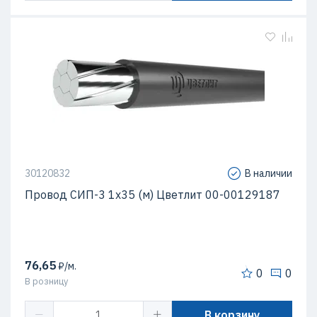
30120832
В наличии
Провод СИП-3 1х35 (м) Цветлит 00-00129187
76,65
₽/м.
0
0
В розницу
В корзину