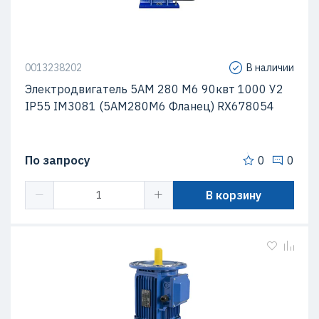
0013238202
В наличии
Электродвигатель 5АМ 280 М6 90квт 1000 У2
IP55 IM3081 (5АМ280М6 Фланец) RX678054
По запросу
0
0
В корзину