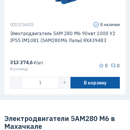
0013236418
В наличии
Электродвигатель 5АМ 280 М6 90квт 1000 У2
IP55 IM1081 (5АМ280М6 Лапы) RX439483
313 374,6
₽/шт.
0
0
В розницу
В корзину
Электродвигатели 5АМ280 M6 в
Махачкале