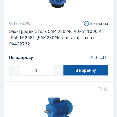
0013238195
В наличии
Электродвигатель 5АМ 280 М6 90квт 1000 У2
IP55 IM2081 (5АМ280М6 Лапы + фланец)
RX422732
По запросу
0
0
В корзину