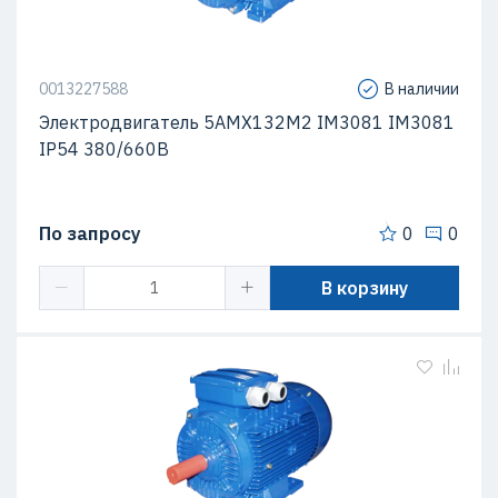
0013227588
В наличии
Электродвигатель 5АМХ132M2 IM3081 IM3081
IP54 380/660В
По запросу
0
0
В корзину