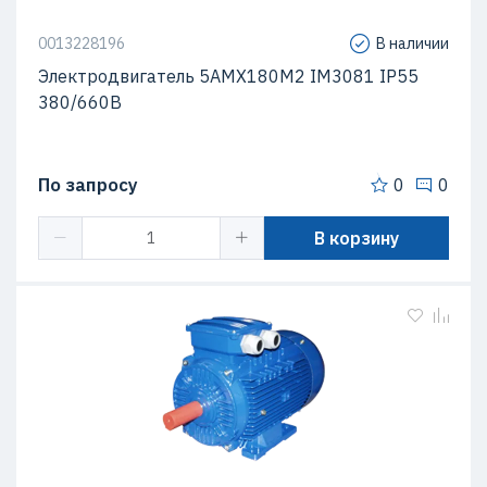
0013228196
В наличии
Электродвигатель 5АМХ180M2 IM3081 IP55
380/660В
По запросу
0
0
В корзину