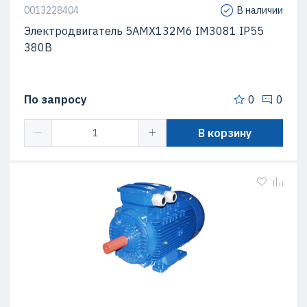
0013228404
В наличии
Электродвигатель 5АМХ132M6 IM3081 IP55
380В
По запросу
0
0
В корзину