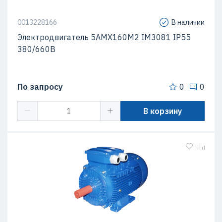
0013228166
В наличии
Электродвигатель 5АМХ160M2 IM3081 IP55
380/660В
По запросу
0
0
В корзину