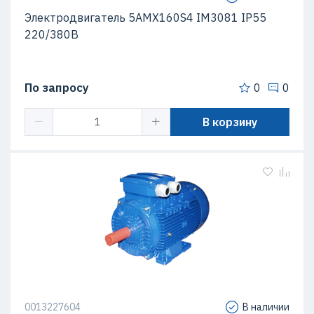
Электродвигатель 5АМХ160S4 IM3081 IP55
220/380В
По запросу
0
0
В корзину
0013227604
В наличии