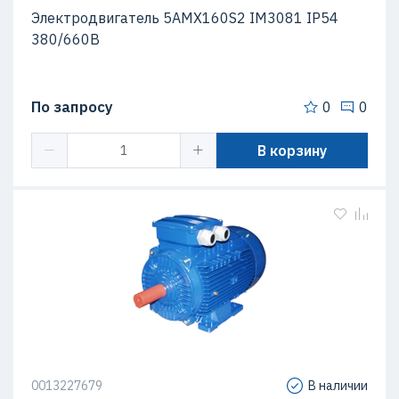
Электродвигатель 5АМХ160S2 IM3081 IP54
380/660В
По запросу
0
0
В корзину
0013227679
В наличии