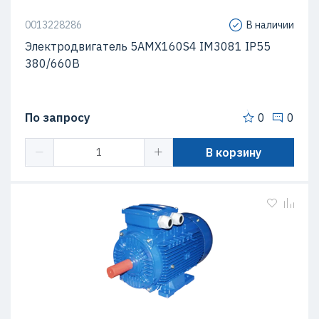
0013228286
В наличии
Электродвигатель 5АМХ160S4 IM3081 IP55
380/660В
По запросу
0
0
В корзину