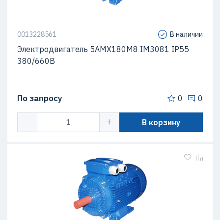
0013228561
В наличии
Электродвигатель 5АМХ180M8 IM3081 IP55
380/660В
По запросу
0
0
В корзину