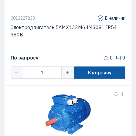
0013227833
В наличии
Электродвигатель 5АМХ132M6 IM3081 IP54
380В
По запросу
0
0
В корзину