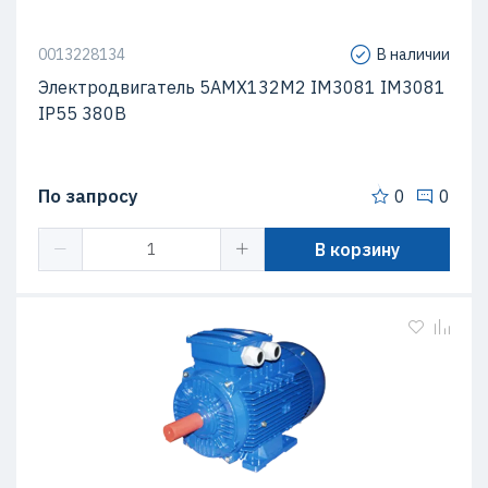
0013228134
В наличии
Электродвигатель 5АМХ132M2 IM3081 IM3081
IP55 380В
По запросу
0
0
В корзину