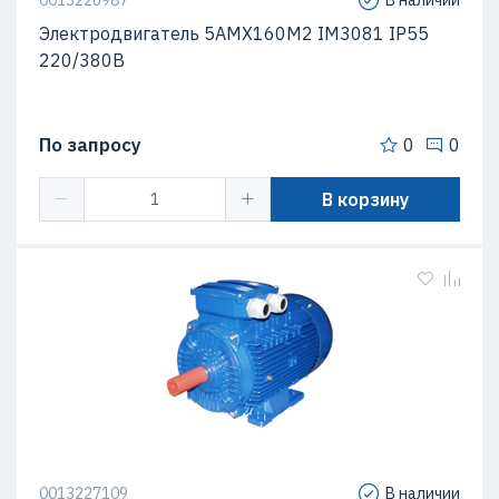
0013226987
В наличии
Электродвигатель 5АМХ160M2 IM3081 IP55
220/380В
По запросу
0
0
В корзину
0013227109
В наличии