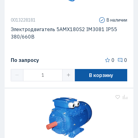
0013228181
В наличии
Электродвигатель 5АМХ180S2 IM3081 IP55
380/660В
По запросу
0
0
В корзину