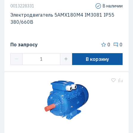
0013228331
В наличии
Электродвигатель 5АМХ180M4 IM3081 IP55
380/660В
По запросу
0
0
В корзину