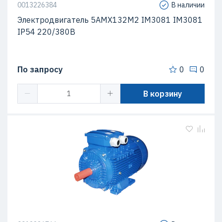
0013226384
В наличии
Электродвигатель 5АМХ132M2 IM3081 IM3081
IP54 220/380В
По запросу
0
0
В корзину