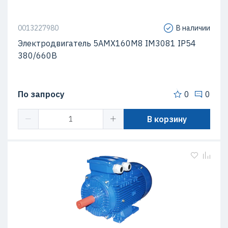
0013227980
В наличии
Электродвигатель 5АМХ160M8 IM3081 IP54
380/660В
По запросу
0
0
В корзину