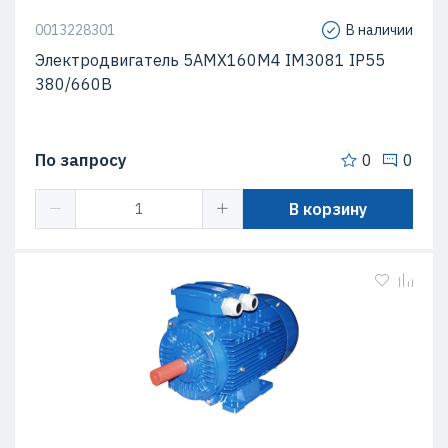
0013228301
В наличии
Электродвигатель 5АМХ160M4 IM3081 IP55
380/660В
По запросу
0
0
В корзину