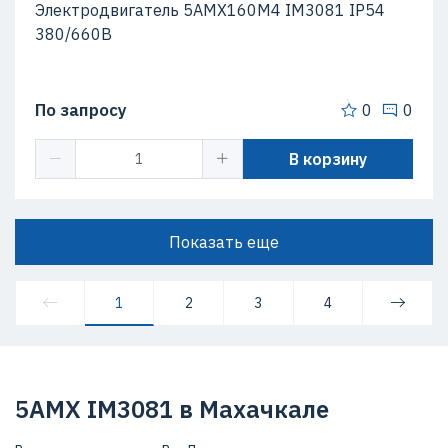
Электродвигатель 5АМХ160M4 IM3081 IP54
380/660В
По запросу
0
0
В корзину
Показать еще
1
2
3
4
5АМХ IM3081 в Махачкале