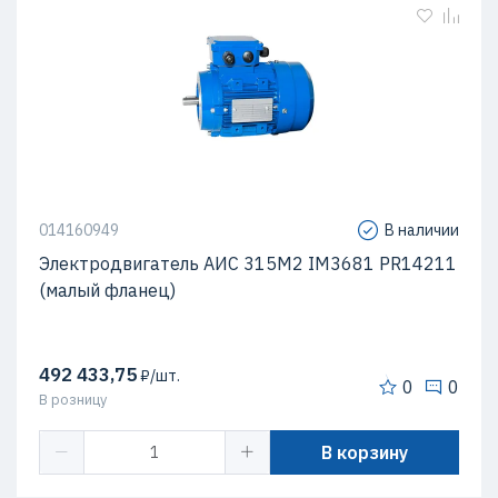
014160949
В наличии
Электродвигатель АИС 315М2 IM3681 PR14211
(малый фланец)
492 433,75
₽/шт.
0
0
В розницу
В корзину