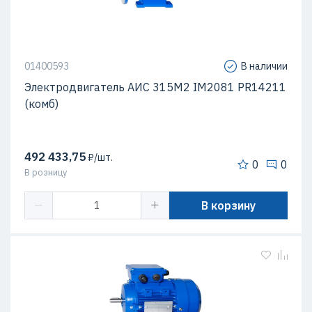
01400593
В наличии
Электродвигатель АИС 315М2 IM2081 PR14211
(комб)
492 433,75
₽/шт.
0
0
В розницу
В корзину