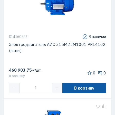
014160526
В наличии
Электродвигатель АИС 315М2 IM1001 PR14102
(лапы)
468 983,75
₽/шт.
0
0
В розницу
В корзину