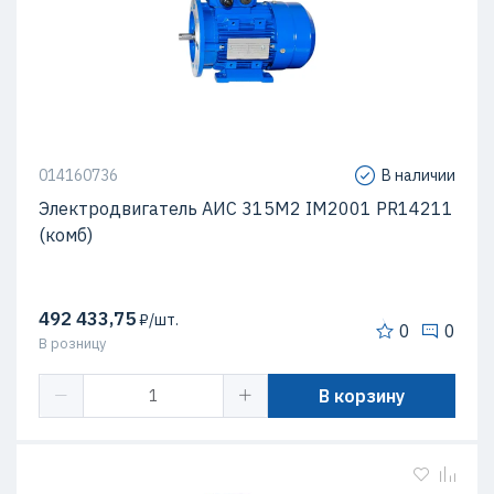
014160736
В наличии
Электродвигатель АИС 315М2 IM2001 PR14211
(комб)
492 433,75
₽/шт.
0
0
В розницу
В корзину