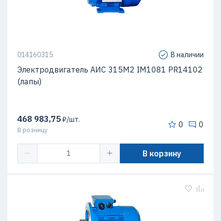
014160315
В наличии
Электродвигатель АИС 315М2 IM1081 PR14102
(лапы)
468 983,75
₽/шт.
0
0
В розницу
В корзину