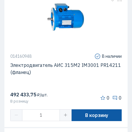
014160948
В наличии
Электродвигатель АИС 315М2 IM3001 PR14211
(фланец)
492 433,75
₽/шт.
0
0
В розницу
В корзину