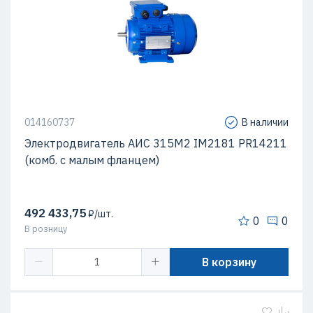
014160737
В наличии
Электродвигатель АИС 315М2 IM2181 PR14211
(комб. с малым фланцем)
492 433,75
₽/шт.
0
0
В розницу
В корзину