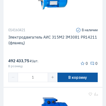
014160421
В наличии
Электродвигатель АИС 315М2 IM3081 PR14211
(фланец)
492 433,75
₽/шт.
0
0
В розницу
В корзину