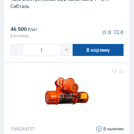
Сибталь
46 500
₽/шт.
0
0
В розницу
В корзину
2568264257
В наличии