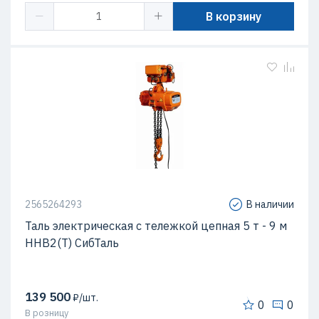
В корзину
2565264293
В наличии
Таль электрическая с тележкой цепная 5 т - 9 м
ННВ2(T) СибТаль
139 500
₽/шт.
0
0
В розницу