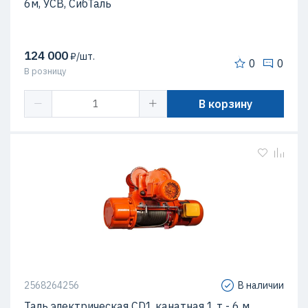
6м, УСВ, СибТаль
124 000
₽/шт.
0
0
В розницу
В корзину
2568264256
В наличии
Таль электрическая CD1 канатная 1 т - 6 м