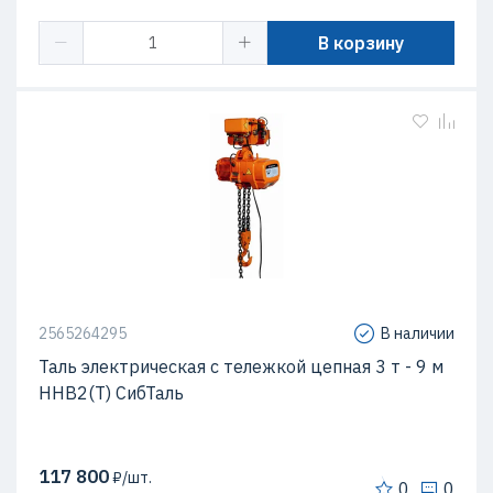
В корзину
2565264295
В наличии
Таль электрическая с тележкой цепная 3 т - 9 м
ННВ2(T) СибТаль
117 800
₽/шт.
0
0