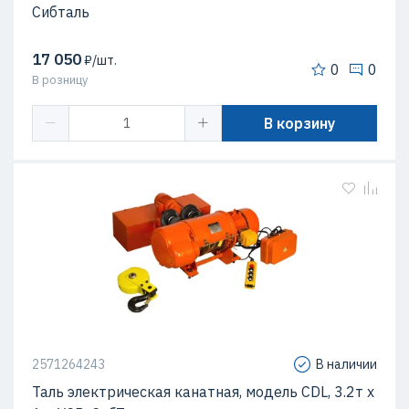
Сибталь
17 050
₽/шт.
0
0
В розницу
В корзину
2571264243
В наличии
Таль электрическая канатная, модель CDL, 3.2т х