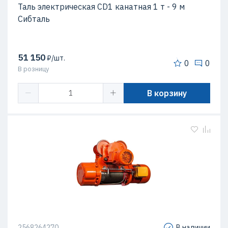
Таль электрическая CD1 канатная 1 т - 9 м
Сибталь
51 150
₽/шт.
0
0
В розницу
В корзину
2568264270
В наличии