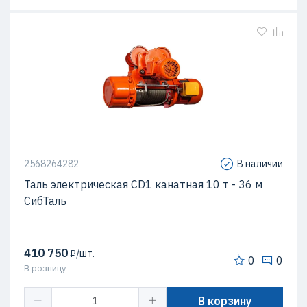
2568264282
В наличии
Таль электрическая CD1 канатная 10 т - 36 м
СибТаль
410 750
₽/шт.
0
0
В розницу
В корзину