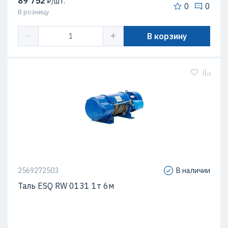
89 752
₽/шт.
0
0
В розницу
В корзину
2569272503
В наличии
Таль ESQ RW 0131 1т 6м