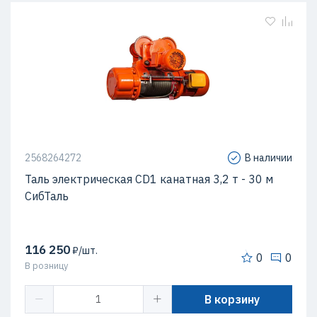
2568264272
В наличии
Таль электрическая CD1 канатная 3,2 т - 30 м
СибТаль
116 250
₽/шт.
0
0
В розницу
В корзину