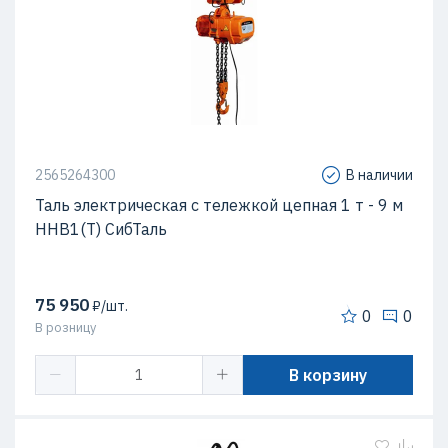
2565264300
В наличии
Таль электрическая с тележкой цепная 1 т - 9 м
ННВ1(T) СибТаль
75 950
₽/шт.
0
0
В розницу
В корзину