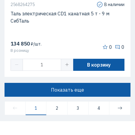
2568264275
В наличии
Таль электрическая CD1 канатная 5 т - 9 м
СибТаль
134 850
₽/шт.
0
0
В розницу
В корзину
Показать еще
1
2
3
4