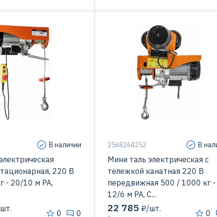
В наличии
2568264252
В нал
электрическая
Мини таль электрическая с
стационарная, 220 В
тележкой канатная 220 В
г - 20/10 м PA,
передвижная 500 / 1000 кг -
12/6 м РА, С...
22 785
шт.
₽/шт.
0
0
0