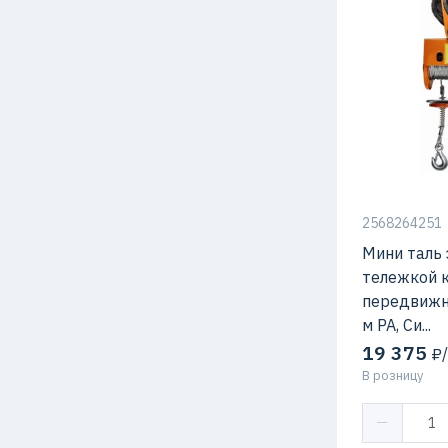
2568264251
Мини таль 
тележкой 
передвижна
м РА, Си...
19 375
₽/
В розницу