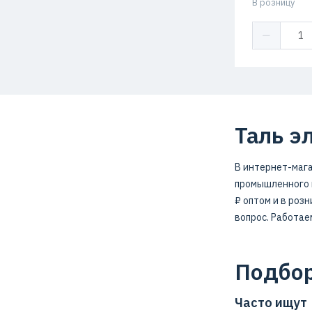
В розницу
Таль э
В интернет-мага
промышленного н
₽ оптом и в роз
вопрос. Работае
Подбор
Часто ищут