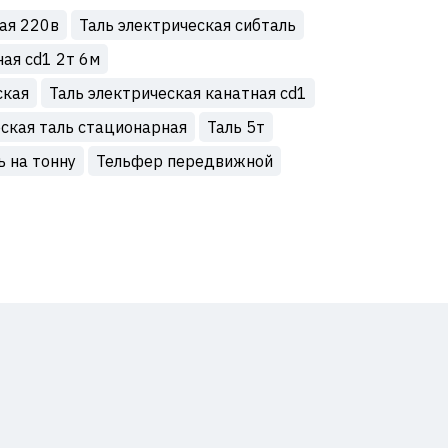
ая 220в
Таль электрическая сибталь
ная cd1 2т 6м
ская
Таль электрическая канатная cd1
ская таль стационарная
Таль 5т
ь на тонну
Тельфер передвижной