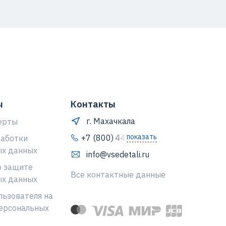
ы
Контакты
г. Махачкала
ерты
показать
+7 (800) 444-64-80
работки
ых данных
info@vsedetali.ru
о защите
Все контактные данные
ых данных
льзователя на
ерсональных