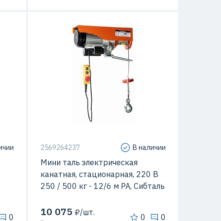
ичии
2569264237
В наличии
Мини таль электрическая
канатная, стационарная, 220 В
250 / 500 кг - 12/6 м PA, Сибталь
10 075
₽/шт.
0
0
0