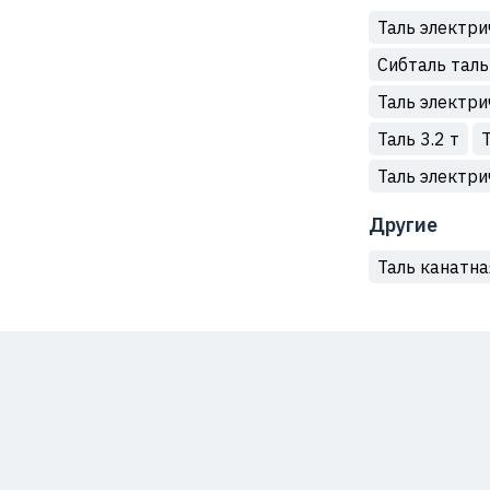
Таль электри
Сибталь таль
Таль электри
Таль 3.2 т
Таль электри
Другие
Таль канатн