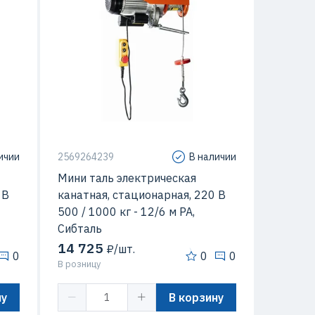
ичии
2569264239
В наличии
Мини таль электрическая
 В
канатная, стационарная, 220 В
500 / 1000 кг - 12/6 м PA,
Сибталь
14 725
₽/шт.
0
0
0
В розницу
ну
В корзину