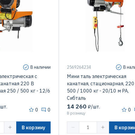
В наличии
2569264234
В нал
электрическая с
Мини таль электрическая
канатная 220 В
канатная, стационарная, 220
я 250 / 500 кг - 12/6
500 / 1000 кг - 20/10 м РА,
Сибталь
14 260
шт.
₽/шт.
0
0
0
В розницу
В корзину
В корзи