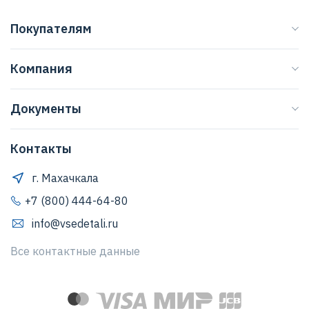
Покупателям
Каталог
Компания
Бренды
О нас
Доставка
Документы
Журнал
Способы оплаты
Договор оферты
Регионы
Клиентская поддержка
Контакты
Правила обработки персональных данных
Договор оферты
Как оформить заказ
Положение о защите персональных данных
г. Махачкала
Обратная связь
Согласие Пользователя на обработку персональных
+7 (800) 444-64-80
данных
info@vsedetali.ru
Политика конфиденциальности
Все контактные данные