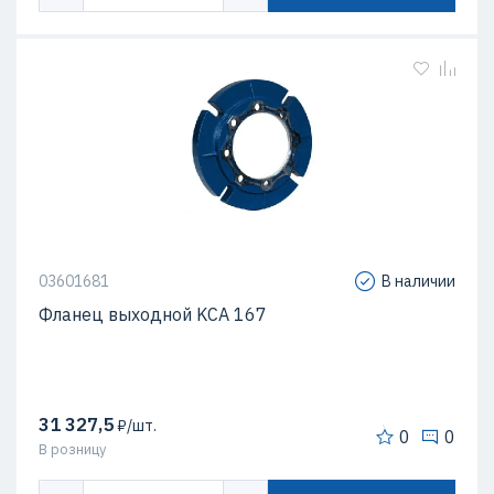
03601681
В наличии
Фланец выходной KCA 167
31 327,5
₽/шт.
0
0
В розницу