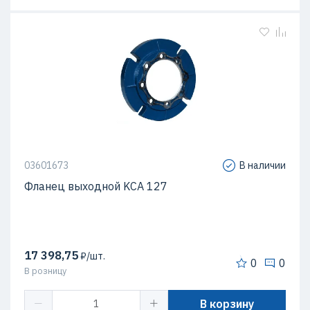
03601673
В наличии
Фланец выходной KCA 127
17 398,75
₽/шт.
0
0
В розницу
В корзину