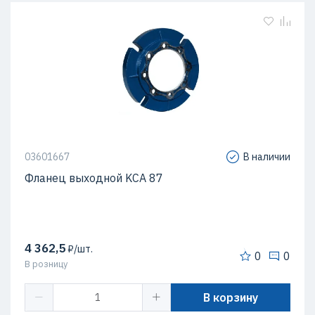
03601667
В наличии
Фланец выходной KCA 87
4 362,5
₽/шт.
0
0
В розницу
В корзину