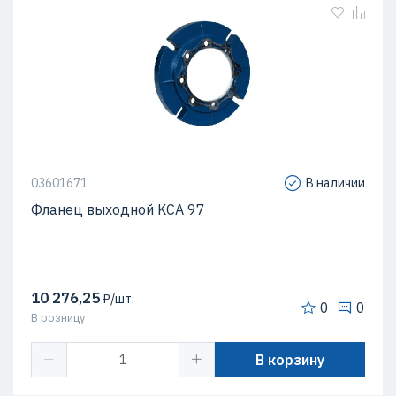
03601671
В наличии
Фланец выходной KCA 97
10 276,25
₽/шт.
0
0
В розницу
В корзину