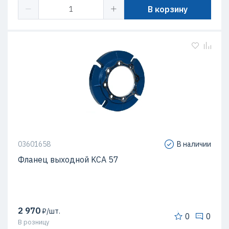
В корзину
03601658
В наличии
Фланец выходной KCA 57
2 970
₽/шт.
0
0
В розницу