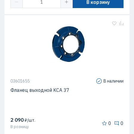
В корзину
03601655
В наличии
Фланец выходной KCA 37
2 090
₽/шт.
0
0
В розницу