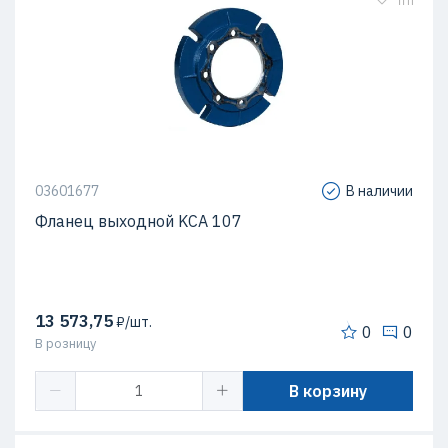
03601677
В наличии
Фланец выходной KCA 107
13 573,75
₽/шт.
0
0
В розницу
В корзину