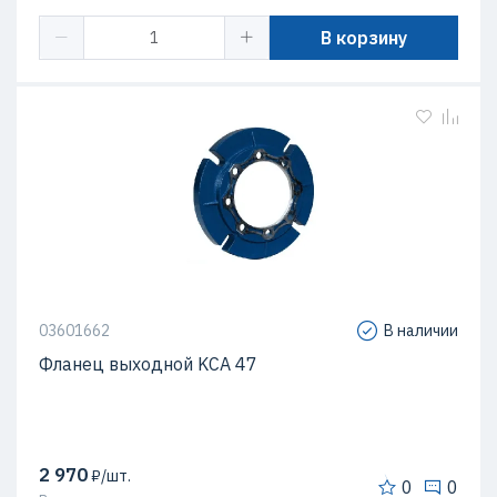
В корзину
03601662
В наличии
Фланец выходной KCA 47
2 970
₽/шт.
0
0