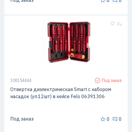
Под заказ
0
0
108154444
Под заказ
Отвертка диэлектрическая Smart с набором
насадок (уп.12шт) в кейсе Felo 06391306
Под заказ
0
0