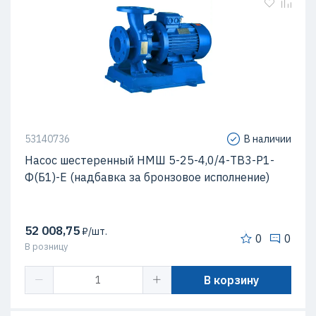
53140736
В наличии
Насос шестеренный НМШ 5-25-4,0/4-ТВ3-Р1-
Ф(Б1)-Е (надбавка за бронзовое исполнение)
52 008,75
₽/шт.
0
0
В розницу
В корзину