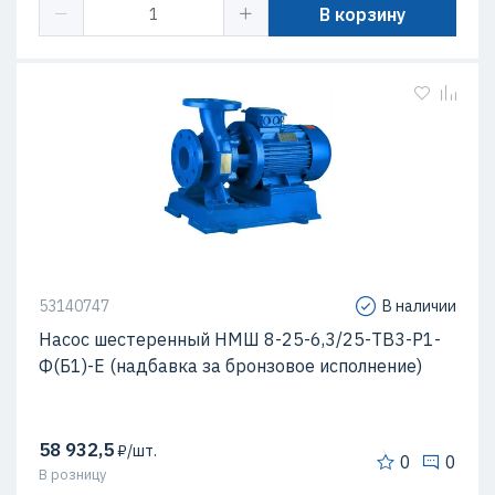
В корзину
53140747
В наличии
Насос шестеренный НМШ 8-25-6,3/25-ТВ3-Р1-
Ф(Б1)-Е (надбавка за бронзовое исполнение)
58 932,5
₽/шт.
0
0
В розницу