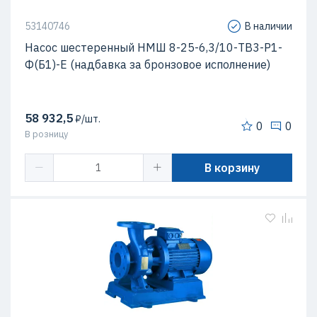
53140746
В наличии
Насос шестеренный НМШ 8-25-6,3/10-ТВ3-Р1-
Ф(Б1)-Е (надбавка за бронзовое исполнение)
58 932,5
₽/шт.
0
0
В розницу
В корзину