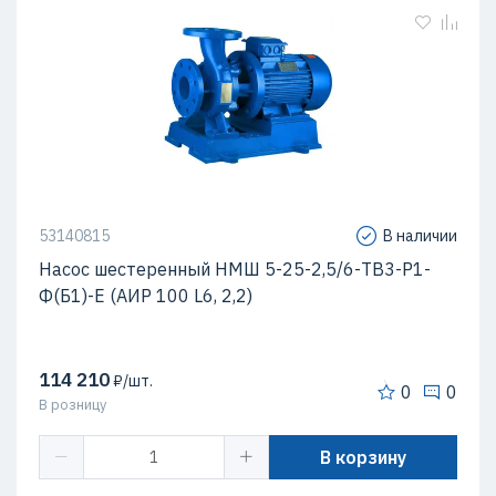
53140815
В наличии
Насос шестеренный НМШ 5-25-2,5/6-ТВ3-Р1-
Ф(Б1)-Е (АИР 100 L6, 2,2)
114 210
₽/шт.
0
0
В розницу
В корзину