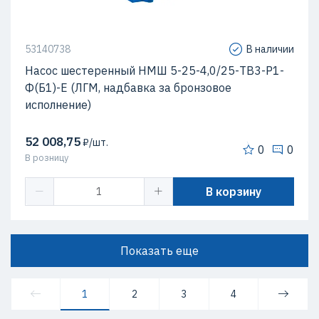
53140738
В наличии
Насос шестеренный НМШ 5-25-4,0/25-ТВ3-Р1-
Ф(Б1)-Е (ЛГМ, надбавка за бронзовое
исполнение)
52 008,75
₽/шт.
0
0
В розницу
В корзину
Показать еще
1
2
3
4