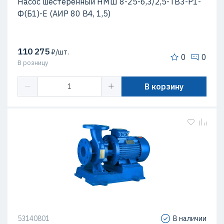
Насос шестеренный НМШ 8-25-6,3/2,5-ТВ3-Р1-
Ф(Б1)-Е (АИР 80 В4, 1,5)
110 275
₽/шт.
0
0
В розницу
В корзину
53140801
В наличии