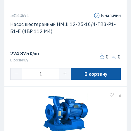
53140691
В наличии
Насос шестеренный НМШ 12-25-10/4-ТВ3-Р1-
Б1-Е (4ВР 112 М4)
274 875
₽/шт.
0
0
В розницу
В корзину