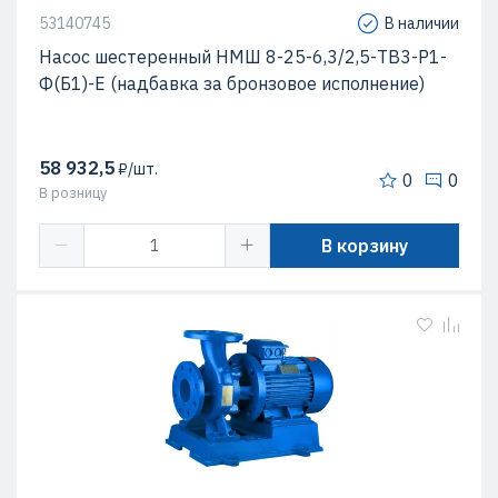
53140745
В наличии
Насос шестеренный НМШ 8-25-6,3/2,5-ТВ3-Р1-
Ф(Б1)-Е (надбавка за бронзовое исполнение)
58 932,5
₽/шт.
0
0
В розницу
В корзину