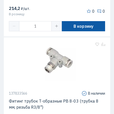
214,2
₽/шт.
0
0
В розницу
В корзину
137833566
В наличии
Фитинг трубок Т-образные PB 8-03 (трубка 8
мм, резьба R3/8")