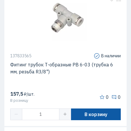
137833565
В наличии
Фитинг трубок Т-образные PB 6-03 (трубка 6
мм, резьба R3/8")
157,5
₽/шт.
0
0
В розницу
В корзину