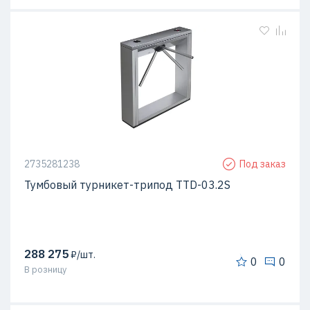
2735281238
Под заказ
Тумбовый турникет-трипод TTD-03.2S
288 275
₽/шт.
0
0
В розницу