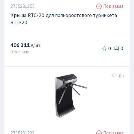
2735281255
Под заказ
Крыша RTC-20 для полноростового турникета
RTD-20
406 311
₽/шт.
0
0
В розницу
2735281222
Под заказ