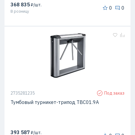
368 835
₽/шт.
0
0
В розницу
2735281235
Под заказ
Тумбовый турникет-трипод ТВС01.9А
393 587
₽/шт.