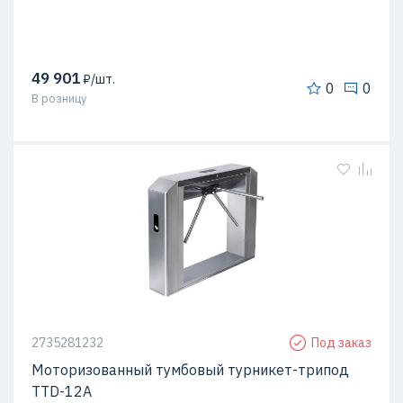
49 901
₽/шт.
0
0
В розницу
2735281232
Под заказ
Моторизованный тумбовый турникет-трипод
TTD-12A