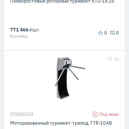
Полноростовый роторный турникет RTD-16.2S
771 466
₽/шт.
0
0
В розницу
2735281223
Под заказ
Моторизованный турникет-трипод TTR-10АB