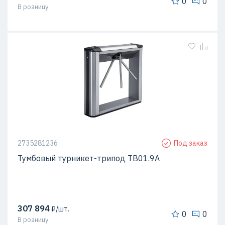
0
0
В розницу
2735281236
Под заказ
Тумбовый турникет-трипод ТВ01.9А
307 894
₽/шт.
0
0
В розницу