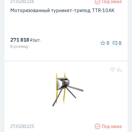
2735281224
Под заказ
Моторизованный турникет-трипод TTR-10АK
271 818
₽/шт.
0
0
В розницу
2735281225
Под заказ