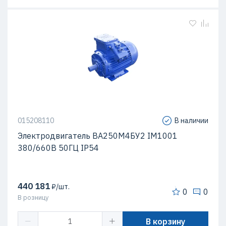
015208110
В наличии
Электродвигатель ВА250М4БУ2 IМ1001
380/660В 50ГЦ IР54
440 181
₽/шт.
0
0
В розницу
В корзину