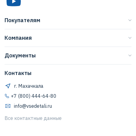
Покупателям
Каталог
Компания
Бренды
О нас
Доставка
Документы
Журнал
Способы оплаты
Договор оферты
Регионы
Клиентская поддержка
Контакты
Правила обработки персональных данных
Договор оферты
Как оформить заказ
Положение о защите персональных данных
г. Махачкала
Обратная связь
Согласие Пользователя на обработку персональных
+7 (800) 444-64-80
данных
info@vsedetali.ru
Политика конфиденциальности
Все контактные данные