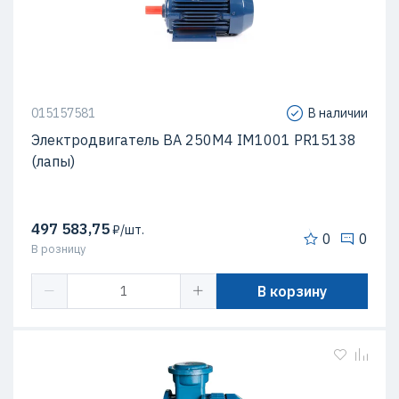
015157581
В наличии
Электродвигатель ВА 250М4 IM1001 PR15138
(лапы)
497 583,75
₽/шт.
0
0
В розницу
В корзину