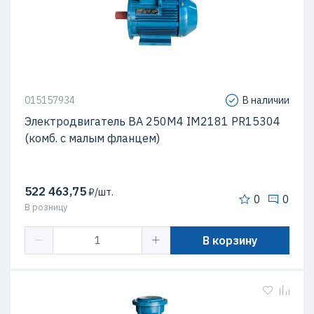
015157934
В наличии
Электродвигатель ВА 250М4 IM2181 PR15304
(комб. с малым фланцем)
522 463,75
₽/шт.
0
0
В розницу
В корзину