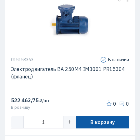
015158363
В наличии
Электродвигатель ВА 250М4 IM3001 PR15304
(фланец)
522 463,75
₽/шт.
0
0
В розницу
В корзину