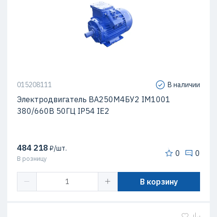
015208111
В наличии
Электродвигатель ВА250М4БУ2 IМ1001
380/660В 50ГЦ IР54 IЕ2
484 218
₽/шт.
0
0
В розницу
В корзину