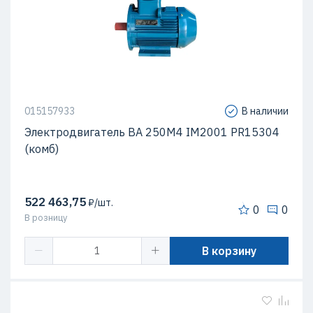
015157933
В наличии
Электродвигатель ВА 250М4 IM2001 PR15304
(комб)
522 463,75
₽/шт.
0
0
В розницу
В корзину