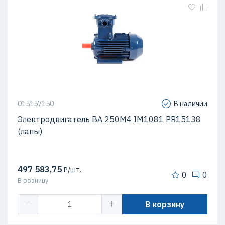
015157150
В наличии
Электродвигатель ВА 250М4 IM1081 PR15138
(лапы)
497 583,75
₽/шт.
0
0
В розницу
В корзину