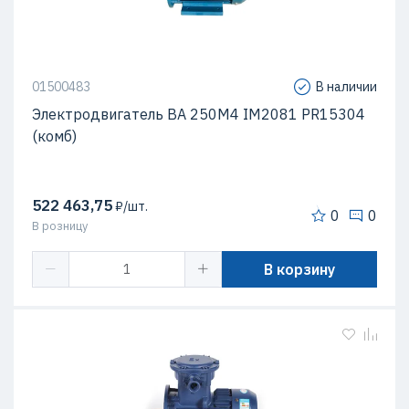
01500483
В наличии
Электродвигатель ВА 250М4 IM2081 PR15304
(комб)
522 463,75
₽/шт.
0
0
В розницу
В корзину