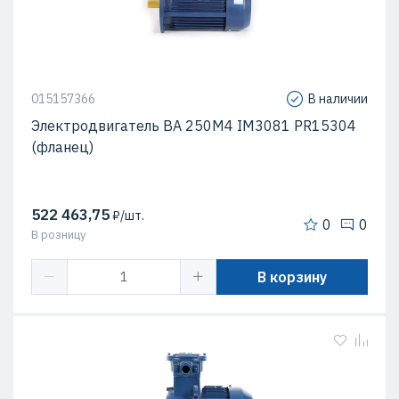
015157366
В наличии
Электродвигатель ВА 250М4 IM3081 PR15304
(фланец)
522 463,75
₽/шт.
0
0
В розницу
В корзину