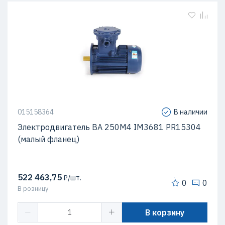
015158364
В наличии
Электродвигатель ВА 250М4 IM3681 PR15304
(малый фланец)
522 463,75
₽/шт.
0
0
В розницу
В корзину