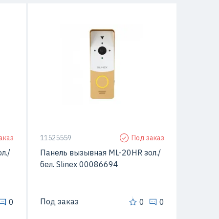
Да
С видео-камерой
Да
талл
Материал
Металл
овки
Способ монтажа
Открытой установки
аказ
11525559
Под заказ
л./
Панель вызывная ML-20HR зол./
бел. Slinex 00086694
Под заказ
0
0
0