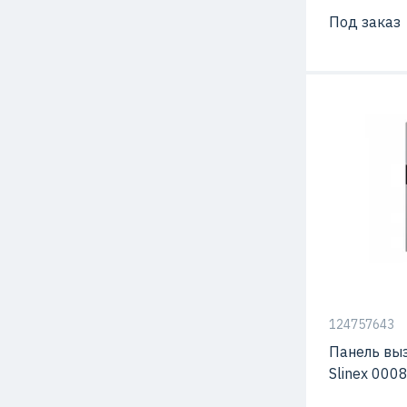
Под заказ
С видео-кам
Способ мон
124757643
Панель вы
Slinex 000