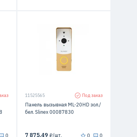
Да
С видео-камерой
Да
талл
Материал
Металл
овки
Способ монтажа
Открытой установки
аказ
11525565
Под заказ
Панель вызывная ML-20HD зол./
8
бел. Slinex 00087830
7 875,49
₽/шт.
0
0
0