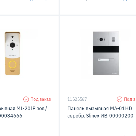
ерой
Да
С видео-камерой
Металл
Материал
Ме
тажа
Открытой установки
Способ монтажа
Открытой устан
Под заказ
11525567
Под з
ывная ML-20IP зол./
Панель вызывная MA-01HD
x 00084666
серебр. Slinex ИВ-00000200