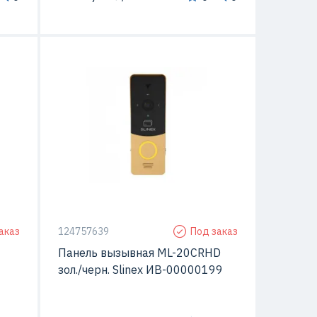
Да
талл
С видео-камерой
Да
овки
Способ монтажа
Открытой установки
аказ
124757639
Под заказ
Панель вызывная ML-20CRHD
зол./черн. Slinex ИВ-00000199