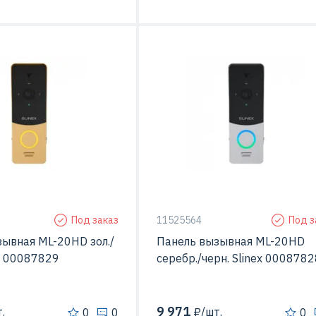
ерой
Да
С видео-камерой
Металл
Материал
Ме
тажа
Открытой установки
Способ монтажа
Открытой устан
Под заказ
11525564
Под з
ывная ML-20HD зол./
Панель вызывная ML-20HD
ex 00087829
серебр./черн. Slinex 0008782
9 971
.
₽/шт.
0
0
0