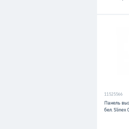
С видео-кам
Материал
Способ мон
11525566
Панель выз
бел. Sline