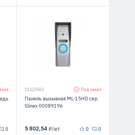
Да
С видео-камерой
Да
талл
Материал
Металл
овки
Способ монтажа
Открытой установки
аказ
11525562
Под заказ
медь
Панель вызывная ML-15HD сер.
Slinex 00089196
5 802,54
₽/шт.
0
0
0