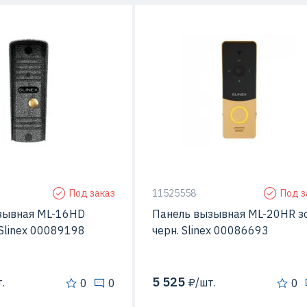
ерой
Да
С видео-камерой
Металл
Материал
Ме
тажа
Открытой установки
Способ монтажа
Открытой устан
Под заказ
11525558
Под з
зывная ML-16HD
Панель вызывная ML-20HR зо
 Slinex 00089198
черн. Slinex 00086693
5 525
.
₽/шт.
0
0
0