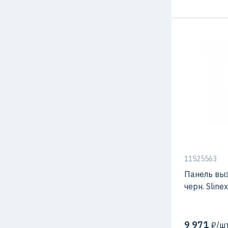
С видео-кам
Материал
Способ мон
11525563
Панель выз
черн. Slin
9 971
₽/шт