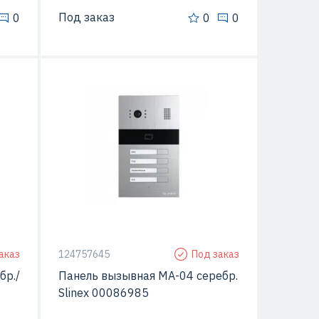
Под заказ
0
0
0
Да
С видео-камерой
Да
овки
Способ монтажа
Открытой установки
аказ
124757645
Под заказ
бр./
Панель вызывная MA-04 серебр.
Slinex 00086985