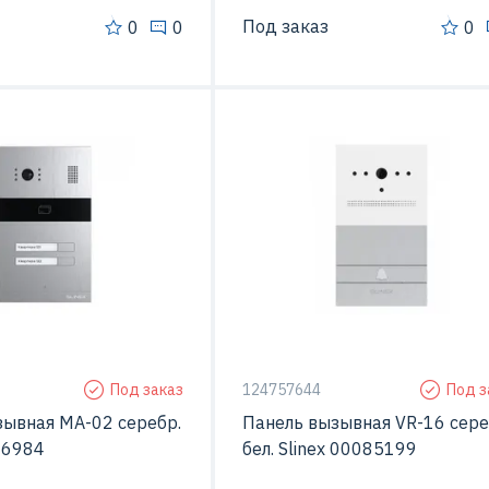
Под заказ
0
0
0
ерой
Да
С видео-камерой
тажа
Открытой установки
Способ монтажа
Скрытой устан
Под заказ
124757644
Под з
зывная MA-02 серебр.
Панель вызывная VR-16 сере
86984
бел. Slinex 00085199