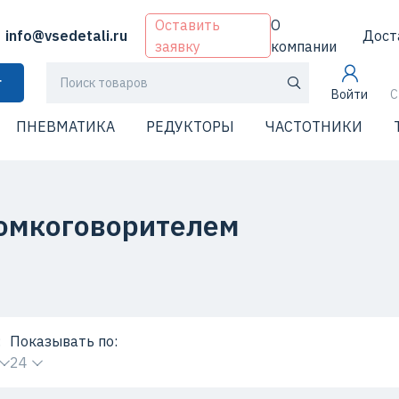
Оставить
О
info@vsedetali.ru
Дост
заявку
компании
г
Войти
С
ПНЕВМАТИКА
РЕДУКТОРЫ
ЧАСТОТНИКИ
омкоговорителем
:
Показывать по:
24