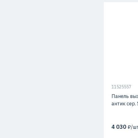
С видео-кам
Материал
Способ мон
11525557
Панель вы
антик сер.
4 030
₽/шт