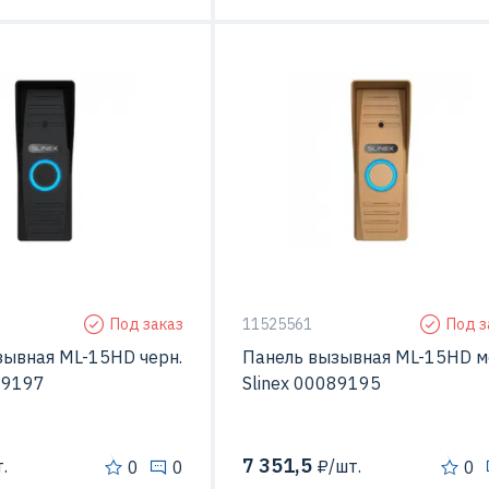
ерой
Да
С видео-камерой
Металл
Материал
Ме
тажа
Открытой установки
Способ монтажа
Открытой устан
Под заказ
11525561
Под з
зывная ML-15HD черн.
Панель вызывная ML-15HD 
89197
Slinex 00089195
7 351,5
.
₽/шт.
0
0
0