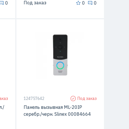
Под заказ
0
0
0
Да
С видео-камерой
Да
овки
Способ монтажа
Открытой установки
аказ
124757642
Под заказ
./
Панель вызывная ML-20IP
серебр./черн. Slinex 00084664