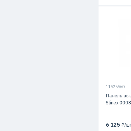
С видео-кам
Материал
Способ мон
11525560
Панель вы
Slinex 000
6 125
₽/шт