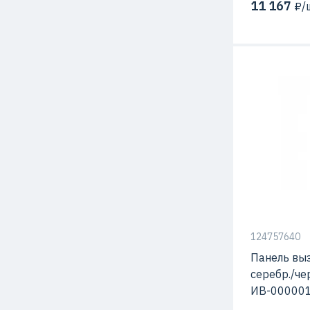
11 167
₽/ш
С видео-кам
Способ мон
124757640
Панель вы
серебр./чер
ИВ-00000