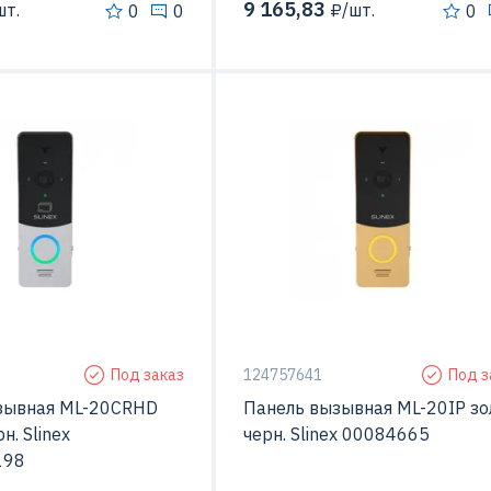
9 165,83
т.
₽/шт.
0
0
0
ерой
Да
С видео-камерой
тажа
Открытой установки
Способ монтажа
Открытой устан
Под заказ
124757641
Под з
зывная ML-20CRHD
Панель вызывная ML-20IP зол
н. Slinex
черн. Slinex 00084665
198