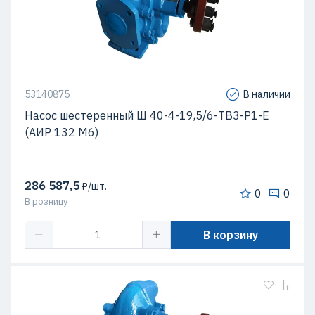
53140875
В наличии
Насос шестеренный Ш 40-4-19,5/6-ТВ3-Р1-Е
(АИР 132 М6)
286 587,5
₽/шт.
0
0
В розницу
В корзину