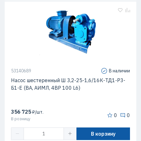
53140689
В наличии
Насос шестеренный Ш 3,2-25-1,6/16К-ТД1-Р3-
Б1-Е (ВА, АИМЛ, 4ВР 100 L6)
356 725
₽/шт.
0
0
В розницу
В корзину