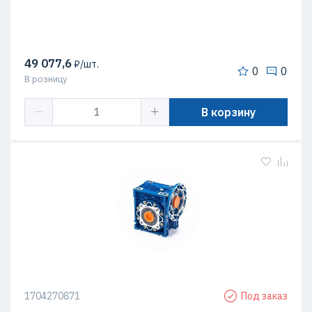
49 077,6
₽/шт.
0
0
В розницу
В корзину
1704270871
Под заказ