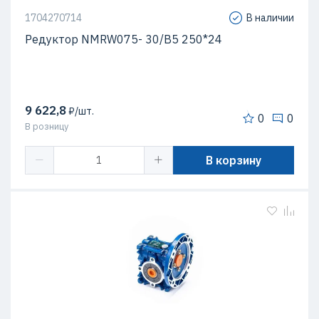
1704270714
В наличии
Редуктор NMRW075- 30/B5 250*24
9 622,8
₽/шт.
0
0
В розницу
В корзину