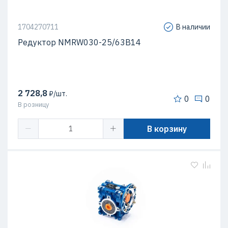
1704270711
В наличии
Редуктор NMRW030-25/63B14
2 728,8
₽/шт.
0
0
В розницу
В корзину