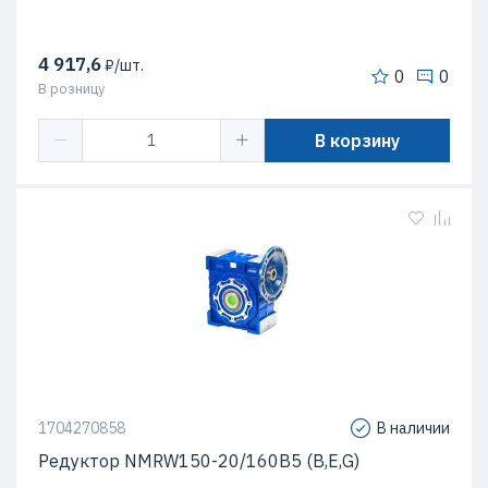
4 917,6
₽/шт.
0
0
В розницу
В корзину
1704270858
В наличии
Редуктор NMRW150-20/160B5 (B,E,G)