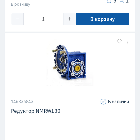
5
1
В розницу
В корзину
146336843
В наличии
Редуктор NMRW130