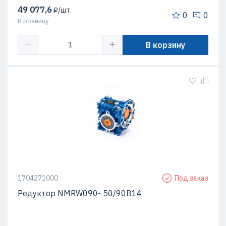
49 077,6
₽/шт.
0
0
В розницу
В корзину
1704271000
Под заказ
Редуктор NMRW090- 50/90B14