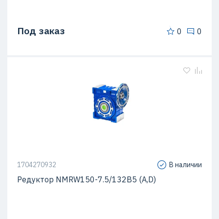
Под заказ
0
0
1704270932
В наличии
Редуктор NMRW150-7.5/132B5 (A,D)