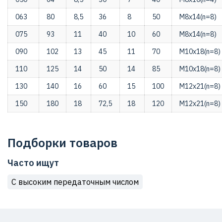
063
80
8,5
36
8
50
М8х14(n=8)
075
93
11
40
10
60
М8х14(n=8)
090
102
13
45
11
70
М10х18(n=8)
110
125
14
50
14
85
М10х18(n=8)
130
140
16
60
15
100
М12х21(n=8)
150
180
18
72,5
18
120
М12х21(n=8)
Подборки товаров
Часто ищут
С высоким передаточным числом