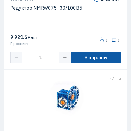
Редуктор NMRW075- 30/100B5
9 921,6
₽/шт.
0
0
В розницу
В корзину