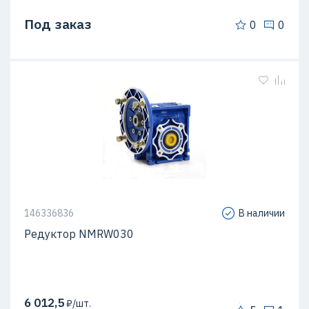
Под заказ
0
0
146336836
В наличии
Редуктор NMRW030
6 012,5
₽/шт.