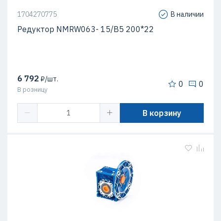
1704270775
В наличии
Редуктор NMRW063- 15/B5 200*22
6 792
₽/шт.
0
0
В розницу
В корзину