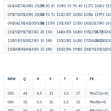
063
144
174
100
85
25(28)
19
80
67
103
95
53
90
40
112
72
102
63
11
075
172
205
120
90
28(35)
24
95
72
112
115
57
105
50
120
86
119
75
14
090
206
238
140
100
35(38)
24
110
74
130
130
67
125
50
140
103
135
90
16
110
255
295
170
115
42
28
130
-
144
165
74
142
60
155
127,5
167,5
110
20
130
293
335
200
120
45
30
180
-
155
215
81
162
80
170
146,5
188,5
130
25
150
340
400
240
145
50
35
180
-
185
215
96
195
80
200
170
230
150
25
NRW
Q
R
S
Т
V
РЕ
030
44
6,5
21
5,5
27
М6х11(n=4)
040
55
6,5
26
6,5
35
М6х8(n=4)
050
64
8,5
30
7
40
М8х10(n=4)