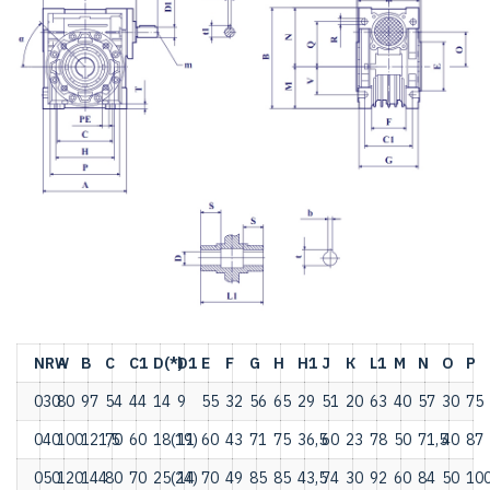
NRW
А
В
С
С1
D(*)
D1
Е
F
G
Н
Н1
J
К
L1
М
N
O
Р
030
80
97
54
44
14
9
55
32
56
65
29
51
20
63
40
57
30
75
040
100
121,5
70
60
18(19)
11
60
43
71
75
36,5
60
23
78
50
71,5
40
87
050
120
144
80
70
25(24)
14
70
49
85
85
43,5
74
30
92
60
84
50
10