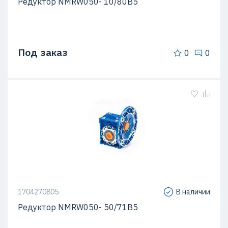
Редуктор NMRW050- 10/80B5
Под заказ
0
0
1704270805
В наличии
Редуктор NMRW050- 50/71B5