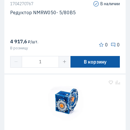
1704270767
В наличии
Редуктор NMRW050- 5/80B5
4 917,6
₽/шт.
0
0
В розницу
В корзину