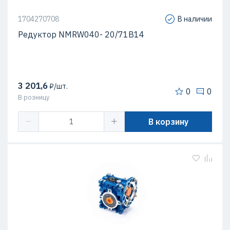
1704270708
В наличии
Редуктор NMRW040- 20/71B14
3 201,6
₽/шт.
0
0
В розницу
В корзину