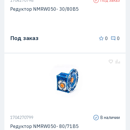
1704270798
Под заказ
Редуктор NMRW050- 30/80B5
Под заказ
0
0
1704270799
В наличии
Редуктор NMRW050- 80/71B5